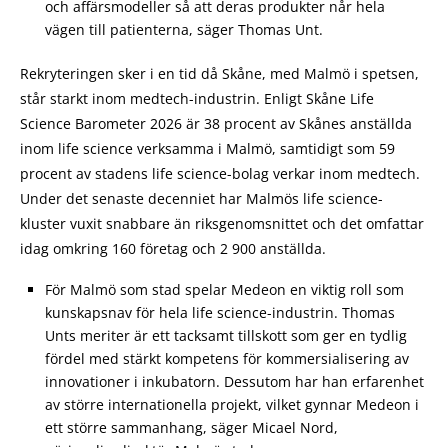
och affärsmodeller så att deras produkter når hela
vägen till patienterna, säger Thomas Unt.
Rekryteringen sker i en tid då Skåne, med Malmö i spetsen,
står starkt inom medtech-industrin. Enligt Skåne Life
Science Barometer 2026 är 38 procent av Skånes anställda
inom life science verksamma i Malmö, samtidigt som 59
procent av stadens life science-bolag verkar inom medtech.
Under det senaste decenniet har Malmös life science-
kluster vuxit snabbare än riksgenomsnittet och det omfattar
idag omkring 160 företag och 2 900 anställda.
För Malmö som stad spelar Medeon en viktig roll som
kunskapsnav för hela life science-industrin. Thomas
Unts meriter är ett tacksamt tillskott som ger en tydlig
fördel med stärkt kompetens för kommersialisering av
innovationer i inkubatorn. Dessutom har han erfarenhet
av större internationella projekt, vilket gynnar Medeon i
ett större sammanhang, säger Micael Nord,