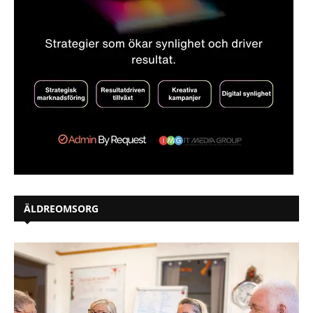
ÄLDREOMSORG