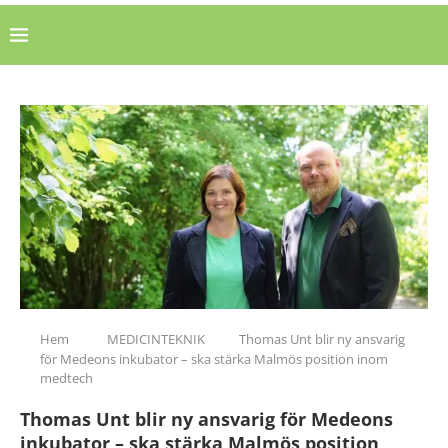
Hem
MEDICINTEKNIK
Thomas Unt blir ny ansvarig
för Medeons inkubator – ska stärka Malmös position inom
medtech
Thomas Unt blir ny ansvarig för Medeons
inkubator – ska stärka Malmös position