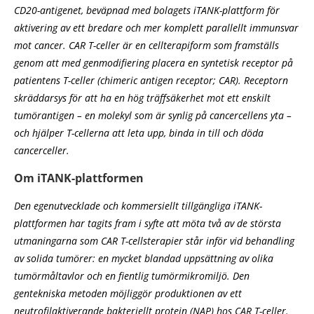
CD20-antigenet, beväpnad med bolagets iTANK-plattform för
aktivering av ett bredare och mer komplett parallellt immunsvar
mot cancer. CAR T-celler är en cellterapiform som framställs
genom att med genmodifiering placera en syntetisk receptor på
patientens T-celler (chimeric antigen receptor; CAR). Receptorn
skräddarsys för att ha en hög träffsäkerhet mot ett enskilt
tumörantigen – en molekyl som är synlig på cancercellens yta –
och hjälper T-cellerna att leta upp, binda in till och döda
cancerceller.
Om iTANK-plattformen
Den egenutvecklade och kommersiellt tillgängliga iTANK-
plattformen har tagits fram i syfte att möta två av de största
utmaningarna som CAR T-cellsterapier står inför vid behandling
av solida tumörer: en mycket blandad uppsättning av olika
tumörmåltavlor och en fientlig tumörmikromiljö. Den
gentekniska metoden möjliggör produktionen av ett
neutrofilaktiverande bakteriellt protein (NAP) hos CAR T-celler.