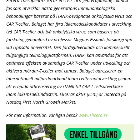
Elicera Therapeutics AB är ett cell- och genterapibolag i klinisk
fas som utvecklar nästa generations immunonkologiska
behandlingar baserat på iTANK-beväpnade onkolytiska virus och
CAR T-celler. Bolaget har fyra läkemedelskandidater i utveckling,
två CAR T-celler och två onkolytiska virus, som baseras på
forskning genomförd av professor Magnus Essands forskargrupp
vid Uppsala universitet. Den färdigutvecklade och kommersiellt
tillgängliga teknologiplattformen, iTANK, kan användas för att
optimera effekten av samtliga CAR T-celler under utveckling och
aktivera mördar-T-celler mot cancer. Bolaget adresserar en
internationell miljardmarknad inom cellterapiutveckling genom
att erbjuda utlicensiering av iTANK till CAR T-cellsutvecklare
inom läkemedelsindustrin. Eliceras aktie (ELIC) är noterad på
Nasdaq First North Growth Market.
För mer information, vänligen besök
www.elicera.se