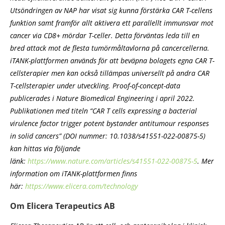
Utsöndringen av NAP har visat sig kunna förstärka CAR T-cellens
funktion samt framför allt aktivera ett parallellt immunsvar mot
cancer via CD8+ mördar T-celler. Detta förväntas leda till en
bred attack mot de flesta tumörmåltavlorna på cancercellerna.
iTANK-plattformen används för att beväpna bolagets egna CAR T-
cellsterapier men kan också tillämpas universellt på andra CAR
T-cellsterapier under utveckling. Proof-of-concept-data
publicerades i Nature Biomedical Engineering i april 2022.
Publikationen med titeln “CAR T cells expressing a bacterial
virulence factor trigger potent bystander antitumour responses
in solid cancers” (DOI nummer: 10.1038/s41551-022-00875-5)
kan hittas via följande
länk:
https://www.nature.com/articles/s41551-022-00875-5
. Mer
information om iTANK-plattformen finns
här:
https://www.elicera.com/technology
Om Elicera Terapeutics AB