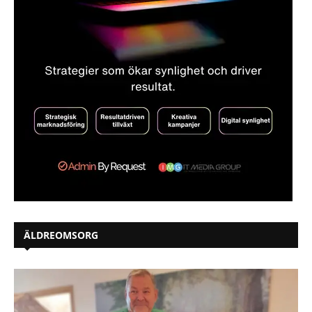
ÄLDREOMSORG