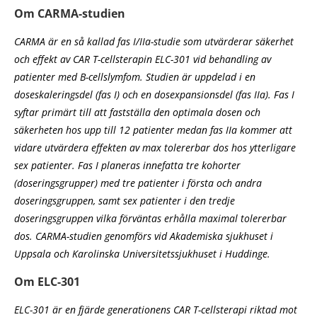
Om CARMA-studien
CARMA är en så kallad fas I/IIa-studie som utvärderar säkerhet
och effekt av CAR T-cellsterapin ELC-301 vid behandling av
patienter med B-cellslymfom. Studien är uppdelad i en
doseskaleringsdel (fas I) och en dosexpansionsdel (fas IIa). Fas I
syftar primärt till att fastställa den optimala dosen och
säkerheten hos upp till 12 patienter medan fas IIa kommer att
vidare utvärdera effekten av max tolererbar dos hos ytterligare
sex patienter. Fas I planeras innefatta tre kohorter
(doseringsgrupper) med tre patienter i första och andra
doseringsgruppen, samt sex patienter i den tredje
doseringsgruppen vilka förväntas erhålla maximal tolererbar
dos. CARMA-studien genomförs vid Akademiska sjukhuset i
Uppsala och Karolinska Universitetssjukhuset i Huddinge.
Om ELC-301
ELC-301 är en fjärde generationens CAR T-cellsterapi riktad mot