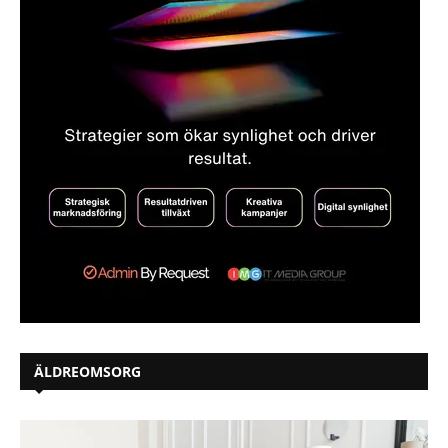
ÄLDREOMSORG