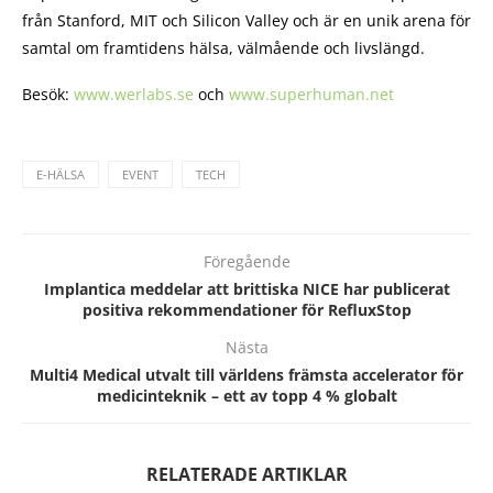
från Stanford, MIT och Silicon Valley och är en unik arena för
samtal om framtidens hälsa, välmående och livslängd.
Besök:
www.werlabs.se
och
www.superhuman.net
E-HÄLSA
EVENT
TECH
Föregående
Implantica meddelar att brittiska NICE har publicerat
positiva rekommendationer för RefluxStop
Nästa
Multi4 Medical utvalt till världens främsta accelerator för
medicinteknik – ett av topp 4 % globalt
RELATERADE ARTIKLAR