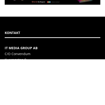
KONTAKT
IT MEDIA GROUP AB
C/O Convendum
Kungsgatan 9
111 43 Stockholm, Sweden
E-mail:
info@itmediagroup.se
TEAM
Ansvarig Utgivare och VD:
Annika Guldroth