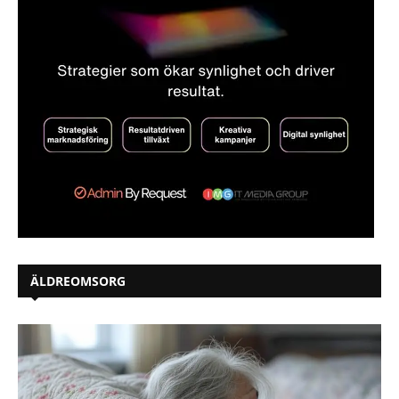
ÄLDREOMSORG