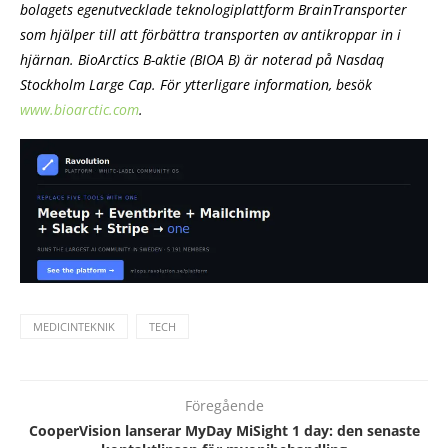
bolagets egenutvecklade teknologiplattform BrainTransporter
som hjälper till att förbättra transporten av antikroppar in i
hjärnan. BioArctics B-aktie (BIOA B) är noterad på Nasdaq
Stockholm Large Cap. För ytterligare information, besök
www.bioarctic.com
.
MEDICINTEKNIK
TECH
Föregående
CooperVision lanserar MyDay MiSight 1 day: den senaste