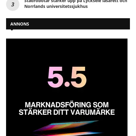
Städrobotar stärker upp på Lycksele lasarett och
Norrlands universitetssjukhus
ANNONS