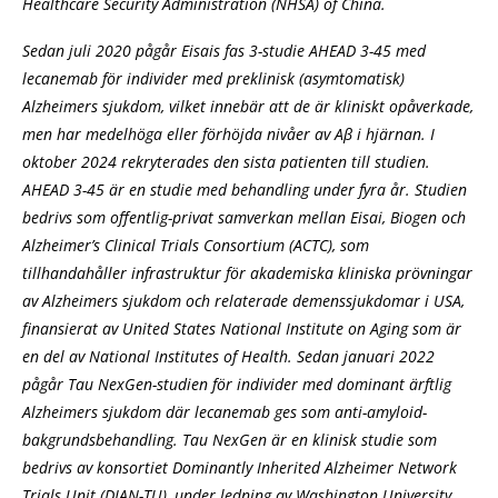
Healthcare Security Administration (NHSA) of China.
Sedan juli 2020 pågår Eisais fas 3-studie AHEAD 3-45 med
lecanemab för individer med preklinisk (asymtomatisk)
Alzheimers sjukdom, vilket innebär att de är kliniskt opåverkade,
men har medelhöga eller förhöjda nivåer av Aβ i hjärnan. I
oktober 2024 rekryterades den sista patienten till studien.
AHEAD 3-45 är en studie med behandling under fyra år. Studien
bedrivs som offentlig-privat samverkan mellan Eisai, Biogen och
Alzheimer’s Clinical Trials Consortium (ACTC), som
tillhandahåller infrastruktur för akademiska kliniska prövningar
av Alzheimers sjukdom och relaterade demenssjukdomar i USA,
finansierat av United States National Institute on Aging som är
en del av National Institutes of Health. Sedan januari 2022
pågår Tau NexGen-studien för individer med dominant ärftlig
Alzheimers sjukdom där lecanemab ges som anti-amyloid-
bakgrundsbehandling. Tau NexGen är en klinisk studie som
bedrivs av konsortiet Dominantly Inherited Alzheimer Network
Trials Unit (DIAN-TU), under ledning av Washington University