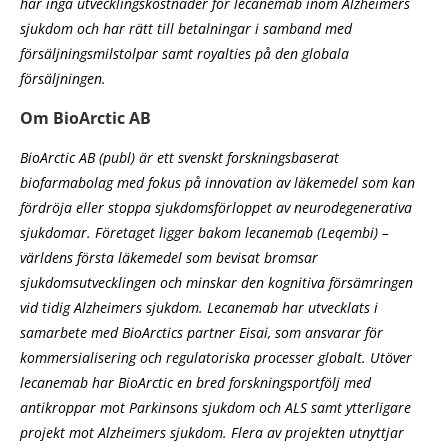
har inga utvecklingskostnader för lecanemab inom Alzheimers
sjukdom och har rätt till betalningar i samband med
försäljningsmilstolpar samt royalties på den globala
försäljningen.
Om BioArctic AB
BioArctic AB (publ) är ett svenskt forskningsbaserat
biofarmabolag med fokus på innovation av läkemedel som kan
fördröja eller stoppa sjukdomsförloppet av neurodegenerativa
sjukdomar. Företaget ligger bakom lecanemab (Leqembi) –
världens första läkemedel som bevisat bromsar
sjukdomsutvecklingen och minskar den kognitiva försämringen
vid tidig Alzheimers sjukdom. Lecanemab har utvecklats i
samarbete med BioArctics partner Eisai, som ansvarar för
kommersialisering och regulatoriska processer globalt. Utöver
lecanemab har BioArctic en bred forskningsportfölj med
antikroppar mot Parkinsons sjukdom och ALS samt ytterligare
projekt mot Alzheimers sjukdom. Flera av projekten utnyttjar