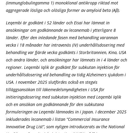
(immunglobulingamma 1) monoklonal antikropp riktad mot
aggregerade lösliga och olösliga former av amyloid beta (Aβ).
Leqembi är godkänt i 52 länder och Eisai har lämnat in
ansökningar om godkännande av lecanemab i ytterligare 8
länder. Efter den inledande fasen med behandling varannan
vecka i 18 månader har intravenös (IV) underhållsdosering med
behandling var fjärde vecka godkänts i Storbritannien, Kina, USA
och andra länder, och ansökningar har lämnats in i 4 länder och
regioner. Leqembi Iqlik är godkänt för subkutan injektion för
underhållsdosering vid behandling av tidig Alzheimers sjukdom i
USA. I november 2025 slutfördes också en stegvis
tilläggsansökan till läkemedelsmyndigheten i USA för
initieringsdosering med subkutan injektion med Leqembi Iqlik
och en ansökan om godkännande för den subkutana
formuleringen av Leqembi lämnades in i Japan. I december 2025
inkluderades lecanemab i listan “Commercial Insurance
Innovative Drug List”, som nyligen introducerats av the National