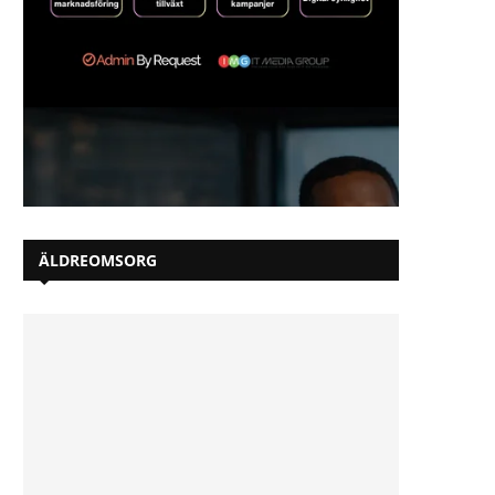
ÄLDREOMSORG