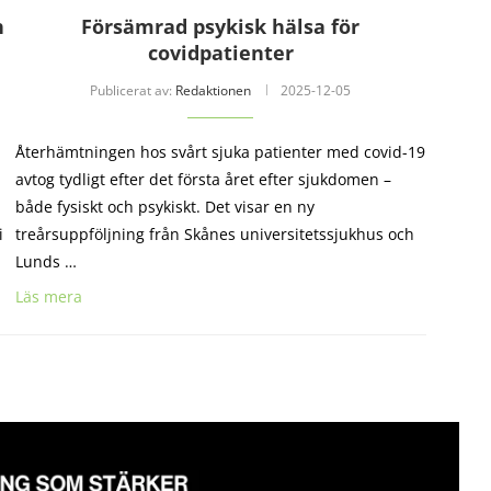
h
Försämrad psykisk hälsa för
covidpatienter
Publicerat av:
Redaktionen
2025-12-05
Återhämtningen hos svårt sjuka patienter med covid-19
avtog tydligt efter det första året efter sjukdomen –
både fysiskt och psykiskt. Det visar en ny
i
treårsuppföljning från Skånes universitetssjukhus och
Lunds …
Läs mera