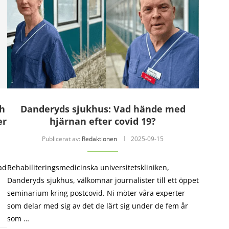
ch
Danderyds sjukhus: Vad hände med
er
hjärnan efter covid 19?
Publicerat av:
Redaktionen
2025-09-15
ad
Rehabiliteringsmedicinska universitetskliniken,
Danderyds sjukhus, välkomnar journalister till ett öppet
seminarium kring postcovid. Ni möter våra experter
som delar med sig av det de lärt sig under de fem år
som …