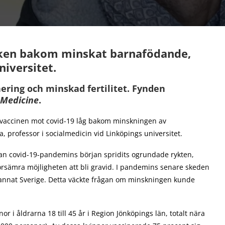
saken bakom minskat barnafödande,
niversitet.
ering och minskad fertilitet. Fynden
Medicine
.
NA-vaccinen mot covid-19 låg bakom minskningen av
rofessor i socialmedicin vid Linköpings universitet.
n covid-19-pandemins början spridits ogrundade rykten,
 försämra möjligheten att bli gravid. I pandemins senare skeden
 annat Sverige. Detta väckte frågan om minskningen kunde
or i åldrarna 18 till 45 år i Region Jönköpings län, totalt nära