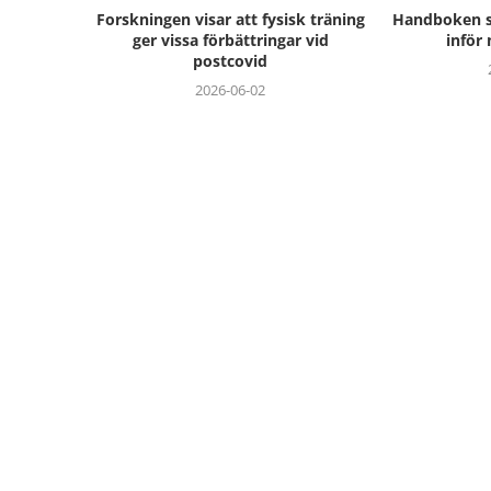
Forskningen visar att fysisk träning
Handboken s
ger vissa förbättringar vid
inför
postcovid
2026-06-02