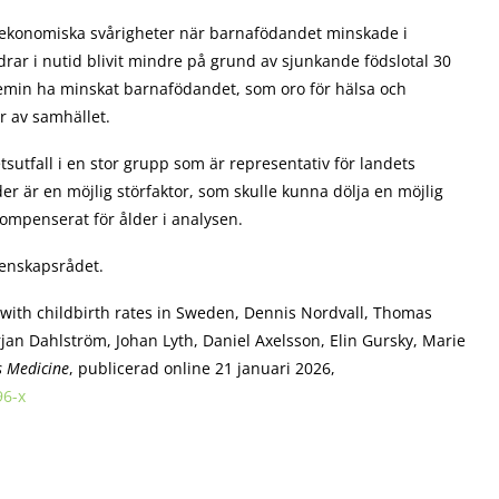
av ekonomiska svårigheter när barnafödandet minskade i
rar i nutid blivit mindre på grund av sjunkande födslotal 30
demin ha minskat barnafödandet, som oro för hälsa och
 av samhället.
tsutfall i en stor grupp som är representativ för landets
der är en möjlig störfaktor, som skulle kunna dölja en möjlig
kompenserat för ålder i analysen.
tenskapsrådet.
 with childbirth rates in Sweden, Dennis Nordvall, Thomas
jan Dahlström, Johan Lyth, Daniel Axelsson, Elin Gursky, Marie
 Medicine
, publicerad online 21 januari 2026,
96-x