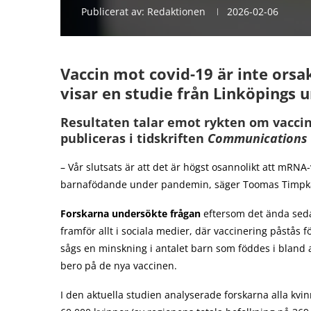
Publicerat av:
Redaktionen
2026-02-06
Vaccin mot covid-19 är inte or
visar en studie från Linköpings u
Resultaten talar emot rykten om vaccin
publiceras i tidskriften
Communications 
– Vår slutsats är att det är högst osannolikt att mR
barnafödande under pandemin, säger Toomas Timpka, p
Forskarna undersökte frågan
eftersom det ända seda
framför allt i sociala medier, där vaccinering påstås
sågs en minskning i antalet barn som föddes i bland
bero på de nya vaccinen.
I den aktuella studien analyserade forskarna alla kvinn