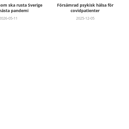
om ska rusta Sverige
Försämrad psykisk hälsa för
 nästa pandemi
covidpatienter
2026-05-11
2025-12-05