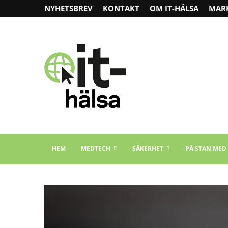
NYHETSBREV
KONTAKT
OM IT-HÄLSA
MAR
HEM
MEDTECH
SÄKERHET
PÅ STAN MED