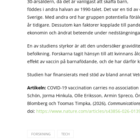
30-årsåldern, då det är vanligast att skaffa barn,
föddes i andra halvan av 1990-talet. Det var en tid 
Sverige. Med andra ord har gruppen potentiella föräld
år tidigare. Dessutom kan faktorer kopplade till pan
ekonomin och ändrat beteende under nedstängningar
En av studiens styrkor är att den undersöker gravidite
befolkning. Forskarna tagit hänsyn till att kvinnans ål
effekt av vaccin på barnafödande, och de har därför 
Studien har finansierats med stöd av bland annat Ve
Artikeln:
COVID-19 vaccination carries no association
Schön, Jorma Hinkula, Olle Eriksson, Armin Spreco, Ör
Blomberg och Toomas Timpka, (2026),
Communications
doi:
https://www.nature.com/articles/s43856-026-013
FORSKNING
TECH