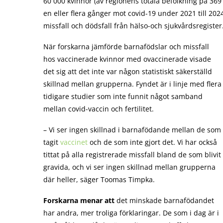
60 000 kvinnor (av regionens totala befolkning på 369
en eller flera gånger mot covid-19 under 2021 till 20
missfall och dödsfall från hälso-och sjukvårdsregister
När forskarna jämförde barnafödslar och missfall
hos vaccinerade kvinnor med ovaccinerade visade
det sig att det inte var någon statistiskt säkerställd
skillnad mellan grupperna. Fyndet är i linje med flera
tidigare studier som inte funnit något samband
mellan covid-vaccin och fertilitet.
– Vi ser ingen skillnad i barnafödande mellan de som
tagit
vaccinet
och de som inte gjort det. Vi har också
tittat på alla registrerade missfall bland de som blivit
gravida, och vi ser ingen skillnad mellan grupperna
där heller, säger Toomas Timpka.
Forskarna menar att
det minskade barnafödandet
har andra, mer troliga förklaringar. De som i dag är i