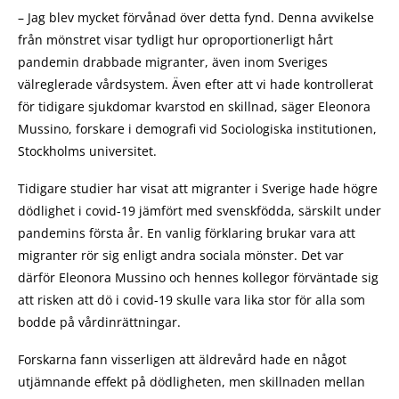
– Jag blev mycket förvånad över detta fynd. Denna avvikelse
från mönstret visar tydligt hur oproportionerligt hårt
pandemin drabbade migranter, även inom Sveriges
välreglerade vårdsystem. Även efter att vi hade kontrollerat
för tidigare sjukdomar kvarstod en skillnad, säger Eleonora
Mussino, forskare i demografi vid Sociologiska institutionen,
Stockholms universitet.
Tidigare studier har visat att migranter i Sverige hade högre
dödlighet i covid-19 jämfört med svenskfödda, särskilt under
pandemins första år. En vanlig förklaring brukar vara att
migranter rör sig enligt andra sociala mönster. Det var
därför Eleonora Mussino och hennes kollegor förväntade sig
att risken att dö i covid-19 skulle vara lika stor för alla som
bodde på vårdinrättningar.
Forskarna fann visserligen att äldrevård hade en något
utjämnande effekt på dödligheten, men skillnaden mellan