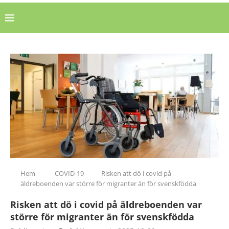
Hem
COVID-19
Risken att dö i covid på
äldreboenden var större för migranter än för svenskfödda
Risken att dö i covid på äldreboenden var
större för migranter än för svenskfödda