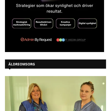
ÄLDREOMSORG