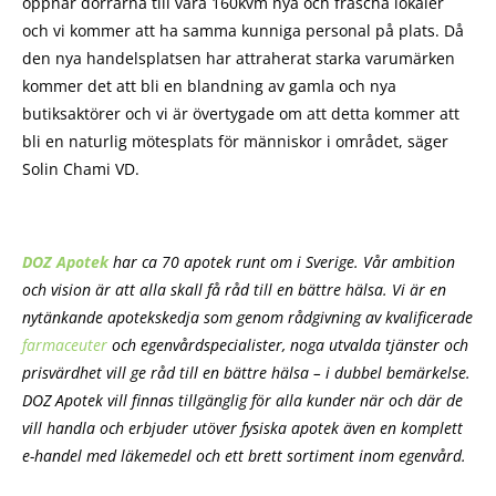
öppnar dörrarna till våra 160kvm nya och fräscha lokaler
och vi kommer att ha samma kunniga personal på plats. Då
den nya handelsplatsen har attraherat starka varumärken
kommer det att bli en blandning av gamla och nya
butiksaktörer och vi är övertygade om att detta kommer att
bli en naturlig mötesplats för människor i området, säger
Solin Chami VD.
DOZ Apotek
har ca 70 apotek runt om i Sverige. Vår ambition
och vision är att alla skall få råd till en bättre hälsa. Vi är en
nytänkande apotekskedja som genom rådgivning av kvalificerade
farmaceuter
och egenvårdspecialister, noga utvalda tjänster och
prisvärdhet vill ge råd till en bättre hälsa – i dubbel bemärkelse.
DOZ Apotek vill finnas tillgänglig för alla kunder när och där de
vill handla och erbjuder utöver fysiska apotek även en komplett
e-handel med läkemedel och ett brett sortiment inom egenvård.