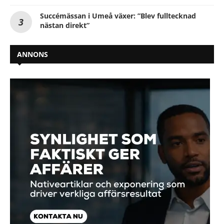
Succémässan i Umeå växer: ”Blev fulltecknad
nästan direkt”
ANNONS