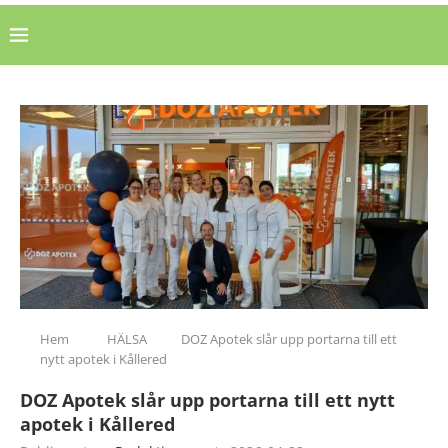
Hem
HÄLSA
DOZ Apotek slår upp portarna till ett
nytt apotek i Kållered
DOZ Apotek slår upp portarna till ett nytt
apotek i Kållered