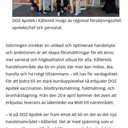
DOZ Apotek i Kållered invigs av regional försäljningschef,
apotekschef och personal.
Satsningen innebär en utökad och optimerad handelsyta
och ambitionen är att skapa förutsättningar för ett ännu
mer varierat och högkvalitativt utbud för alla. Kållereds
handelsområde ska bli en plats där man kan mötas, äta,
handla och ha roligt tillsammans – ett nav för vardagslivet.
För att bidra till en stark kundupplevelse så erbjuder DOZ
Apotek vaccination, blodtrycksmätning, fuktmätning, och
öronhålstagning. Från den 20:e april kommer det även att
erbjudas leverans av läkemedel via Wolt till närområdet.
– Vi på DOZ Apotek ser fram emot att bli en del av det nya
handelsområdet i Kållered. Det är med spänning som vi