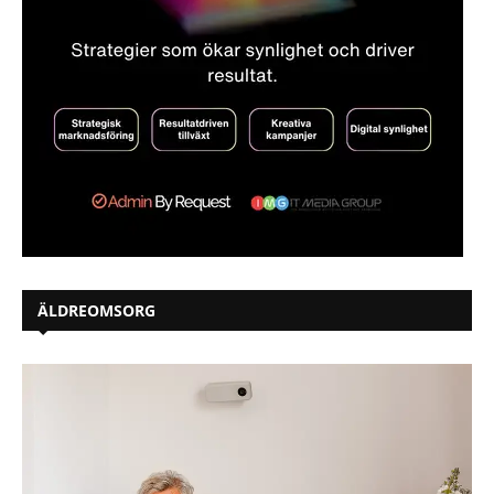
ÄLDREOMSORG