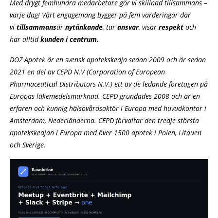
Med drygt femhundra medarbetare gör vi skillnad tillsammans –
varje dag! Vårt engagemang bygger på fem värderingar där
vi
tillsammans
är
nytänkande
, tar
ansvar
, visar
respekt
och
har alltid
kunden i centrum.
DOZ Apotek är en svensk apotekskedja sedan 2009 och är sedan
2021 en del av CEPD N.V (Corporation of European
Pharmaceutical Distributors N.V.) ett av de ledande företagen på
Europas läkemedelsmarknad. CEPD grundades 2008 och är en
erfaren och kunnig hälsovårdsaktör i Europa med huvudkontor i
Amsterdam, Nederländerna. CEPD förvaltar den tredje största
apotekskedjan i Europa med över 1500 apotek i Polen, Litauen
och Sverige.