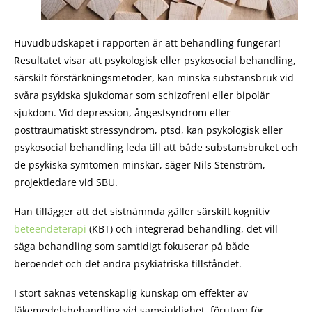
Huvudbudskapet i rapporten är att behandling fungerar!
Resultatet visar att psykologisk eller psykosocial behandling,
särskilt förstärkningsmetoder, kan minska substansbruk vid
svåra psykiska sjukdomar som schizofreni eller bipolär
sjukdom. Vid depression, ångestsyndrom eller
posttraumatiskt stressyndrom, ptsd, kan psykologisk eller
psykosocial behandling leda till att både substansbruket och
de psykiska symtomen minskar, säger Nils Stenström,
projektledare vid SBU.
Han tillägger att det sistnämnda gäller särskilt kognitiv
beteendeterapi
(KBT) och integrerad behandling, det vill
säga behandling som samtidigt fokuserar på både
beroendet och det andra psykiatriska tillståndet.
I stort saknas vetenskaplig kunskap om effekter av
läkemedelsbehandling vid samsjuklighet, förutom för