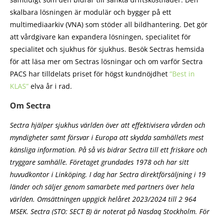
skalbara lösningen är modulär och bygger på ett
multimediaarkiv (VNA) som stöder all bildhantering. Det gör
att vårdgivare kan expandera lösningen, specialitet för
specialitet och sjukhus för sjukhus. Besök Sectras hemsida
för att läsa mer om Sectras lösningar och om varför Sectra
PACS har tilldelats priset för högst kundnöjdhet
”Best in
KLAS”
elva år i rad.
Om Sectra
Sectra hjälper sjukhus världen över att effektivisera vården och
myndigheter samt försvar i Europa att skydda samhällets mest
känsliga information. På så vis bidrar Sectra till ett friskare och
tryggare samhälle. Företaget grundades 1978 och har sitt
huvudkontor i Linköping. I dag har Sectra direktförsäljning i 19
länder och säljer genom samarbete med partners över hela
världen. Omsättningen uppgick helåret 2023/2024 till 2 964
MSEK. Sectra (STO: SECT B) är noterat på Nasdaq Stockholm. För