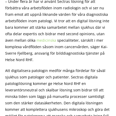
– Under flera år har vi använt Sectras lösning för att
förbättra våra arbetsflöden inom radiologin och vi ser nu
fram emot att uppnå liknande värden för våra diagnostiska
arbetsflöden inom patologi. Vi tror att en digital lösning inte
bara kommer att stärka samarbetet mellan sjukhus där vi
ofta delar expertis och bidrar med second opinions, utan
även mellan olika
medicinska
specialiteter, särskilt i mer
komplexa vårdflöden såsom inom cancervården, säger Kai-
Sverre Fjellberg, ansvarig för bilddiagnostiska tjänster på
Helse Nord RHF.
Att digitalisera patologin medför många fördelar för såväl
sjukhus som patologer och patienter. Sectras digitala
patologilösning kommer ge Helse Nord RHF en
leverantörsneutral och skalbar lösning som bidrar till att
minska tiden som läggs på manuella processer samtidigt
som den stärker datasäkerheten. Den digitala lösningen
kommer att komplettera sjukhusens mikroskop och göra det
möjligt för patologerna att granska och samarbeta kring fall