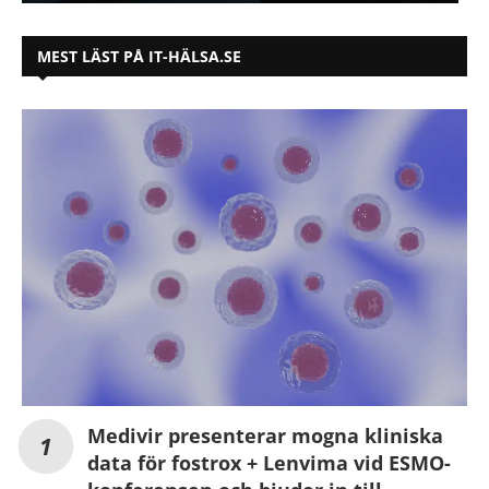
MEST LÄST PÅ IT-HÄLSA.SE
Medivir presenterar mogna kliniska
data för fostrox + Lenvima vid ESMO-