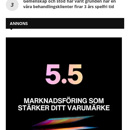
Gemenskap och stöd har varit grunden när en
våra behandlingsklienter firar 3 års spelfri tid
ANNONS