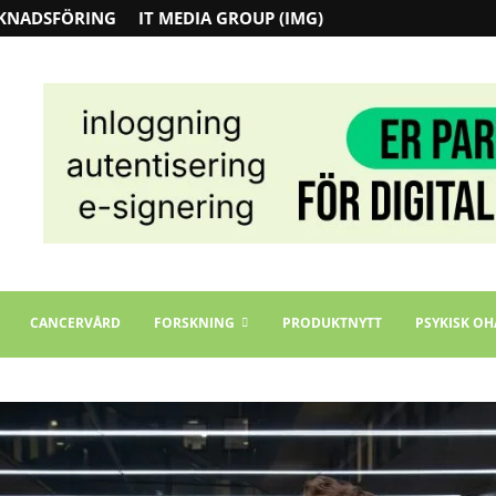
KNADSFÖRING
IT MEDIA GROUP (IMG)
CANCERVÅRD
FORSKNING
PRODUKTNYTT
PSYKISK OH