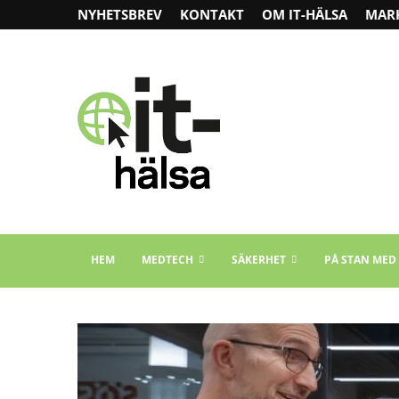
NYHETSBREV
KONTAKT
OM IT-HÄLSA
MAR
HEM
MEDTECH
SÄKERHET
PÅ STAN MED