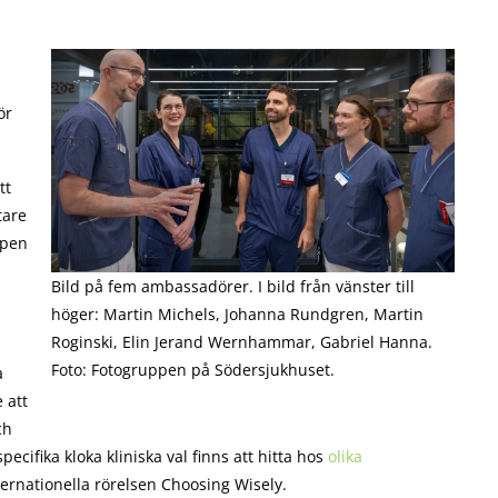
ör
tt
tare
apen
Bild på fem ambassadörer. I bild från vänster till
höger: Martin Michels, Johanna Rundgren, Martin
Roginski, Elin Jerand Wernhammar, Gabriel Hanna.
Foto: Fotogruppen på Södersjukhuset.
a
 att
ch
cifika kloka kliniska val finns att hitta hos
olika
nternationella rörelsen Choosing Wisely.