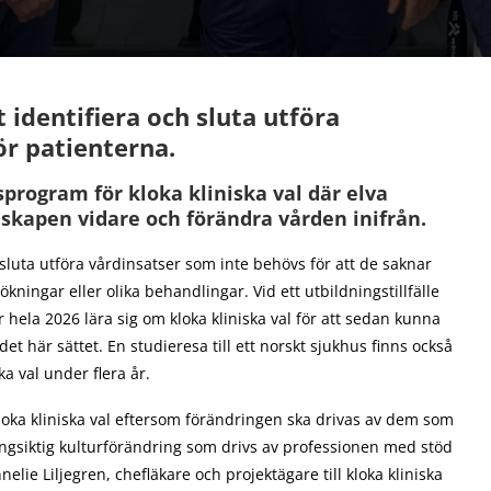
 identifiera och sluta utföra
ör patienterna.
program för kloka kliniska val där elva
nskapen vidare och förändra vården inifrån.
sluta utföra vårdinsatser som inte behövs för att de saknar
ningar eller olika behandlingar. Vid ett utbildningstillfälle
la 2026 lära sig om kloka kliniska val för att sedan kunna
det här sättet. En studieresa till ett norskt sjukhus finns också
a val under flera år.
loka kliniska val eftersom förändringen ska drivas av dem som
ngsiktig kulturförändring som drivs av professionen med stöd
lie Liljegren, chefläkare och projektägare till kloka kliniska