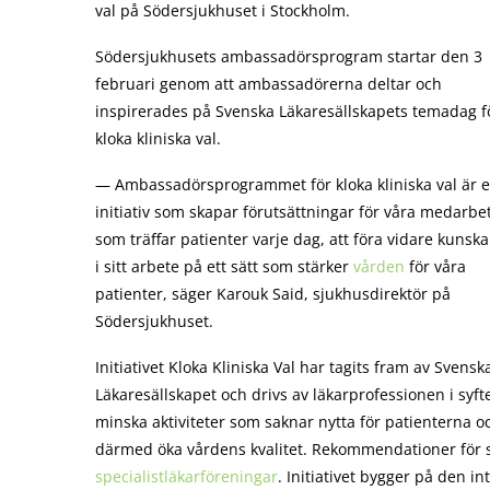
val på Södersjukhuset i Stockholm.
Södersjukhusets ambassadörsprogram startar den 3
februari genom att ambassadörerna deltar och
inspirerades på Svenska Läkaresällskapets temadag f
kloka kliniska val.
— Ambassadörsprogrammet för kloka kliniska val är e
initiativ som skapar förutsättningar för våra medarbe
som träffar patienter varje dag, att föra vidare kunsk
i sitt arbete på ett sätt som stärker
vården
för våra
patienter, säger Karouk Said, sjukhusdirektör på
Södersjukhuset.
Initiativet Kloka Kliniska Val har tagits fram av Svensk
Läkaresällskapet och drivs av läkarprofessionen i syfte
minska aktiviteter som saknar nytta för patienterna o
därmed öka vårdens kvalitet. Rekommendationer för spe
specialistläkarföreningar
. Initiativet bygger på den i