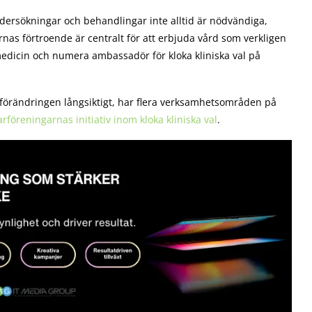
undersökningar och behandlingar inte alltid är nödvändiga,
nas förtroende är centralt för att erbjuda vård som verkligen
nmedicin och numera ambassadör för kloka kliniska val på
 förändringen långsiktigt, har flera verksamhetsområden på
arföreningarnas initiativ inom kloka kliniska val
.