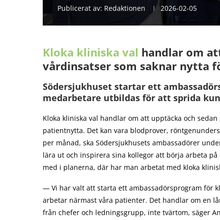
Publicerat av:
Redaktionen
2026-02-05
Kloka kliniska val
handlar om att
vårdinsatser som saknar nytta f
Södersjukhuset startar ett ambassadörs
medarbetare utbildas för att sprida ku
Kloka kliniska val handlar om att upptäcka och sedan 
patientnytta. Det kan vara blodprover, röntgenundersök
per månad, ska Södersjukhusets ambassadörer under he
lära ut och inspirera sina kollegor att börja arbeta på 
med i planerna, där har man arbetat med kloka klinisk
— Vi har valt att starta ett ambassadörsprogram för k
arbetar närmast våra patienter. Det handlar om en lå
från chefer och ledningsgrupp, inte tvärtom, säger Anne