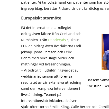
patienter. Vi tar också hand om patienter som har stör
ingrepp idag, berättar Rickard Linder, kardiolog och
Europeiskt stormöte
På det internationella kollegiet
deltog även läkare från Grekland och
Rumänien. Från
Danderyds
sjukhus
PCI-lab bidrog även överläkarna Fadi
Jokhaji, Jonas Persson och Felix
Böhm med olika slags bilder och
mätningar vid livesändningen.
– Vi bidrog till utbildningsvärdet av
webbinariet genom att förevisa
Bassem Samad,
resultatet av vår extensiva utredning
Christina Eke
samt den komplexa interventionen i
livesändning. Teamet på
interventionslab inkluderade även
sjuksköterskorna Emilia Kling, Calle Becker och Camilla