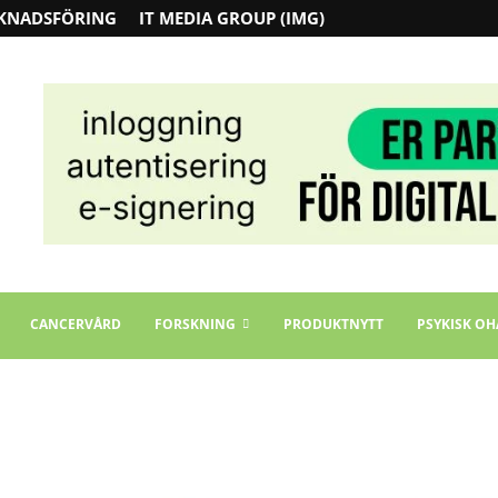
KNADSFÖRING
IT MEDIA GROUP (IMG)
CANCERVÅRD
FORSKNING
PRODUKTNYTT
PSYKISK OH