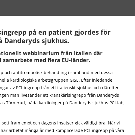
singrepp på en patient gjordes för
å Danderyds sjukhus.
ationellt webbinarium från Italien där
i samarbete med flera EU-länder.
pp och antitrombotisk behandling i samband med dessa
onella kardiologiska arbetsgruppen GISE. Efter inledande
gar av PCI-ingrepp från ett italienskt sjukhus och därefter
ången man livesänder ett kranskärlsingrepp från Danderyds
as Törnerud, båda kardiologer på Danderyds sjukhus PCI-lab,
i sett fram emot och dagens insatser gick väldigt bra. När vi
a. Vi har arbetat många år med komplicerade PCI-ingrepp på våra