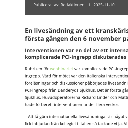
Publicerat av:
Redaktionen
2025-11-10
En livesändning av ett kranskärl
första gången den 6 november p
Interventionen var en del av ett intern
komplicerade PCI-ingrepp diskuterades 
Rubriken för
webbinariet
var komplicerade PCI-ingre
ingrepp. Värd för mötet var den italienska interventi
föreläsningar och diskussioner påbörjades livesändnin
PCI-ingrepp från Danderyds Sjukhus. Det är första g
Sjukhus. Huvudoperatörerna Rickard Linder och Matti
hade förberett interventionen under flera veckor.
– Att få göra internationella livesändningar är något v
fick inbjudan från kollegiet i Italien så tackade vi j