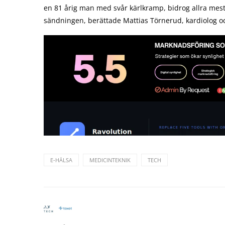
en 81 årig man med svår kärlkramp, bidrog allra mest ti
sändningen, berättade Mattias Törnerud, kardiolog o
E-HÄLSA
MEDICINTEKNIK
TECH