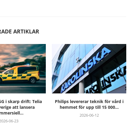
RADE ARTIKLAR
 i skarp drift: Telia
Philips levererar teknik för vård i
Sverige att lansera
hemmet för upp till 15 000...
mmersiell...
2026-06-12
2026-06-23