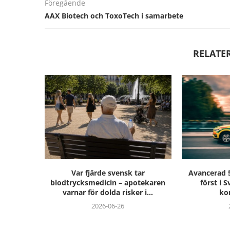
Föregående
AAX Biotech och ToxoTech i samarbete
RELATE
Var fjärde svensk tar
Avancerad 5G
blodtrycksmedicin – apotekaren
först i 
varnar för dolda risker i...
ko
2026-06-26