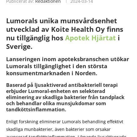
Publicerat av:
Redaktionen
2024-03-14
Lumorals unika munsvårdsenhet
utvecklad av Koite Health Oy finns
nu tillgänglig hos
Apotek Hjärtat
i
Sverige.
Lanseringen inom apoteksbranschen utökar
Lumorals tillgänglighet i den största
konsumentmarknaden i Norden.
Baserad på ljusaktiverad antibakteriell terapi
erbjuder Lumoral-enheten en selekterad
eliminering av skadliga bakterier från tandplack
och behandlar olika munsjukdomar som
tandköttsinflammation.
Enligt forskning eliminerar Lumorals behandling effektivt
skadliga munbakterier, även bakterier som orsakar
avancerad tandköttsinflammation. Liknande ljusaktiverade