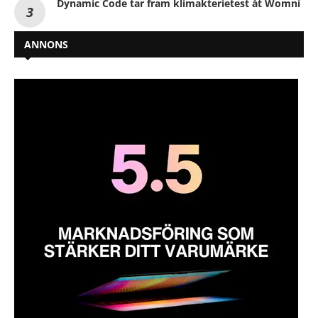
Dynamic Code tar fram klimakterietest åt Womni
ANNONS