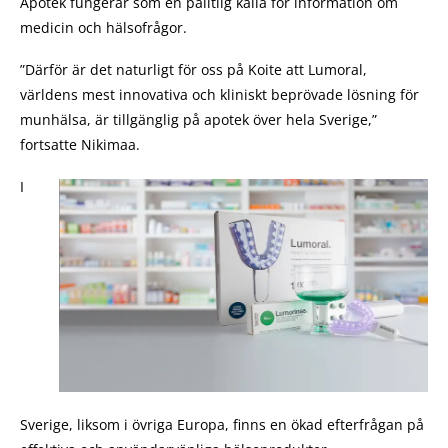
Apotek fungerar som en pålitlig källa för information om
medicin och hälsofrågor.
”Därför är det naturligt för oss på Koite att Lumoral,
världens mest innovativa och kliniskt beprövade lösning för
munhälsa, är tillgänglig på apotek över hela Sverige,”
fortsatte Nikimaa.
I
Sverige, liksom i övriga Europa, finns en ökad efterfrågan på