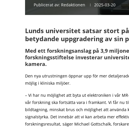
Publicerat av:
Redaktionen
2025-03-20
Lunds universitet satsar stort 
betydande uppgradering av sin p
Med ett forskningsanslag på 3,9 miljone
forskningsstiftelse investerar universit
kamera.
Den nya utrustningen öppnar upp för mer detaljerade
möjlig i kliniska miljöer.
– Vi har nu möjlighet att byta ut elektroniken i vår 
vår forskning ska fortsätta vara i framkant. Vi får nu t
bildtagning, minskat brus och möjlighet att använda ky
signalstyrka. Det innebär att vi kan arbeta mer effektiv
forskningsresultat, säger Michael Gottschalk, forskar