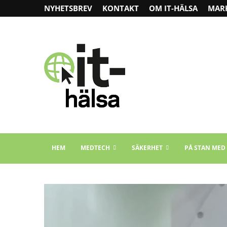
NYHETSBREV
KONTAKT
OM IT-HÄLSA
MAR
HEM
MEDTECH
SÄKERHET
PÅ STAN MED