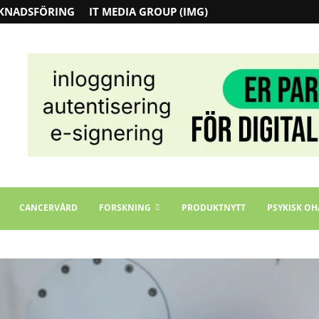
KNADSFÖRING
IT MEDIA GROUP (IMG)
CANCERVÅRD
FORSKNING
PRODUKTNYTT
PSYKISK OH