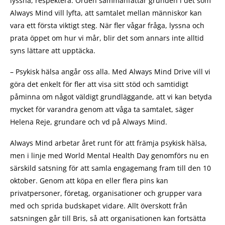
lyssna, respektera. Orden sammanfattar grunden i det som
Always Mind vill lyfta, att samtalet mellan människor kan
vara ett första viktigt steg. När fler vågar fråga, lyssna och
prata öppet om hur vi mår, blir det som annars inte alltid
syns lättare att upptäcka.
– Psykisk hälsa angår oss alla. Med Always Mind Drive vill vi
göra det enkelt för fler att visa sitt stöd och samtidigt
påminna om något väldigt grundläggande, att vi kan betyda
mycket för varandra genom att våga ta samtalet, säger
Helena Reje, grundare och vd på Always Mind.
Always Mind arbetar året runt för att främja psykisk hälsa,
men i linje med World Mental Health Day genomförs nu en
särskild satsning för att samla engagemang fram till den 10
oktober. Genom att köpa en eller flera pins kan
privatpersoner, företag, organisationer och grupper vara
med och sprida budskapet vidare. Allt överskott från
satsningen går till Bris, så att organisationen kan fortsätta