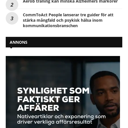
Aerob träning kan minska Alzheimers markörer
CommToAct People lanserar tre guider för att
stärka mångfald och psykisk hälsa inom
kommunikationsbranschen
ANNONS