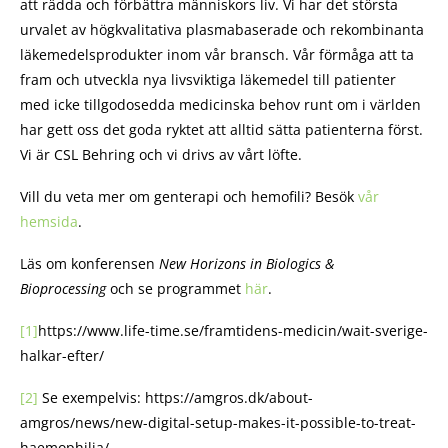
att rädda och förbättra människors liv. Vi har det största
urvalet av högkvalitativa plasmabaserade och rekombinanta
läkemedelsprodukter inom vår bransch. Vår förmåga att ta
fram och utveckla nya livsviktiga läkemedel till patienter
med icke tillgodosedda medicinska behov runt om i världen
har gett oss det goda ryktet att alltid sätta patienterna först.
Vi är CSL Behring och vi drivs av vårt löfte.
Vill du veta mer om genterapi och hemofili? Besök
vår
hemsida
.
Läs om konferensen
New Horizons in Biologics &
Bioprocessing
och se programmet
här
.
[1]
https://www.life-time.se/framtidens-medicin/wait-sverige-
halkar-efter/
[2]
Se exempelvis: https://amgros.dk/about-
amgros/news/new-digital-setup-makes-it-possible-to-treat-
haemophilia/