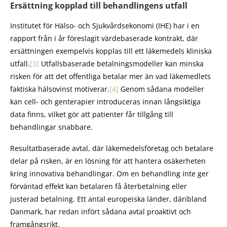
Ersättning kopplad till behandlingens utfall
Institutet för Hälso- och Sjukvårdsekonomi (IHE) har i en
rapport från i år föreslagit värdebaserade kontrakt, där
ersättningen exempelvis kopplas till ett läkemedels kliniska
utfall.
[3]
Utfallsbaserade betalningsmodeller kan minska
risken för att det offentliga betalar mer än vad läkemedlets
faktiska hälsovinst motiverar.
[4]
Genom sådana modeller
kan cell- och genterapier introduceras innan långsiktiga
data finns, vilket gör att patienter får tillgång till
behandlingar snabbare.
Resultatbaserade avtal, där läkemedelsföretag och betalare
delar på risken, är en lösning för att hantera osäkerheten
kring innovativa behandlingar. Om en behandling inte ger
förväntad effekt kan betalaren få återbetalning eller
justerad betalning. Ett antal europeiska länder, däribland
Danmark, har redan infört sådana avtal proaktivt och
framgångsrikt.