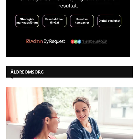
ÄLDREOMSORG