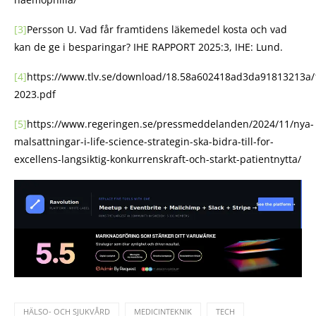
[3]
Persson U. Vad får framtidens läkemedel kosta och vad
kan de ge i besparingar? IHE RAPPORT 2025:3, IHE: Lund.
[4]
https://www.tlv.se/download/18.58a602418ad3da91813213a/
2023.pdf
[5]
https://www.regeringen.se/pressmeddelanden/2024/11/nya-
malsattningar-i-life-science-strategin-ska-bidra-till-for-
excellens-langsiktig-konkurrenskraft-och-starkt-patientnytta/
HÄLSO- OCH SJUKVÅRD
MEDICINTEKNIK
TECH