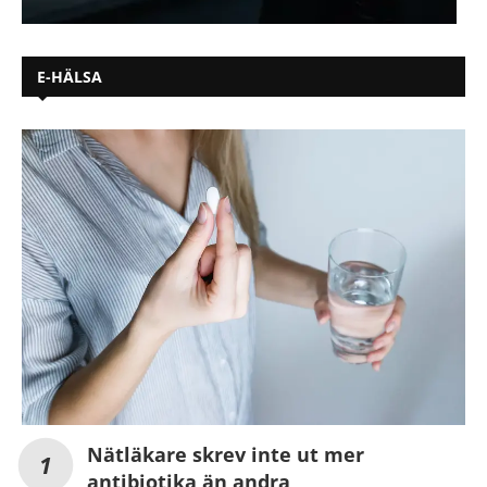
E-HÄLSA
Nätläkare skrev inte ut mer
antibiotika än andra