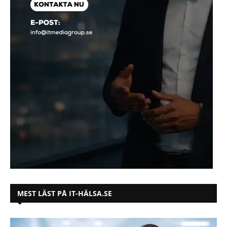
MEST LÄST PÅ IT-HÄLSA.SE