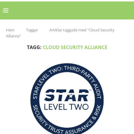
Hem
Taggar
Artiklar taggade med "Cloud Security
Alliance"
TAGG:
CLOUD SECURITY ALLIANCE