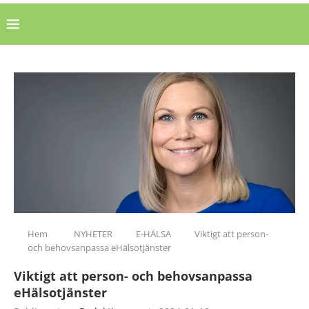
Hem
NYHETER
E-HÄLSA
Viktigt att person-
och behovsanpassa eHälsotjänster
Viktigt att person- och behovsanpassa
eHälsotjänster