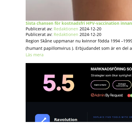
Sista chansen för kostnadsfri HPV-vaccination innan
Publicerat av:
Redaktionen
2024-12-20
Publicerat av:
Redaktionen
2024-12-20
Region Skåne uppmanar nu kvinnor födda 1994 –1999 a
(humant papillomvirus ). Erbjudandet som är en del a
Läs mera