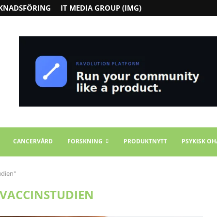
KNADSFÖRING
IT MEDIA GROUP (IMG)
CANCERVÅRD
FORSKNING
PRODUKTNYTT
PSYKISK OH
udien"
-VACCINSTUDIEN