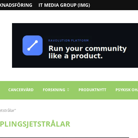
KNADSFÖRING
IT MEDIA GROUP (IMG)
CANCERVÅRD
FORSKNING
PRODUKTNYTT
PSYKISK OH
tstrålar"
LINGSJETSTRÅLAR