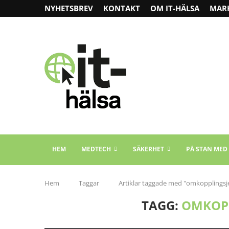
NYHETSBREV
KONTAKT
OM IT-HÄLSA
MAR
HEM
MEDTECH
SÄKERHET
PÅ STAN MED
Hem
Taggar
Artiklar taggade med "omkopplingsje
TAGG:
OMKOPP