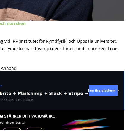
ch norrsken
vid IRF (Institutet för Rymdfysik) och Uppsala universitet.
ur rymdstormar driver jordens förtrollande norrsken. Louis
Annons