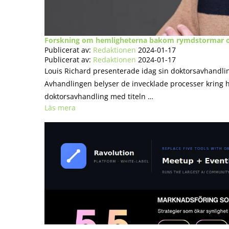
Forskning om hemligheterna bakom rymdstormar o
Publicerat av:
Redaktionen
2024-01-17
Publicerat av:
Redaktionen
2024-01-17
Louis Richard presenterade idag sin doktorsavhandling 
Avhandlingen belyser de invecklade processer kring h
doktorsavhandling med titeln …
Läs mera