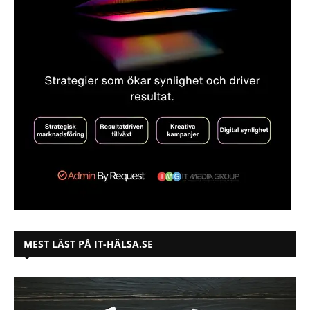
MEST LÄST PÅ IT-HÄLSA.SE