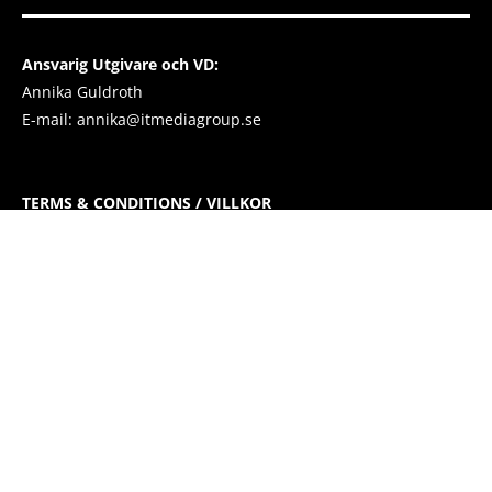
Ansvarig Utgivare och VD:
Annika Guldroth
E-mail:
annika@itmediagroup.se
TERMS & CONDITIONS / VILLKOR
IT MEDIA GROUP SVERIGE AB Integritetspolicy