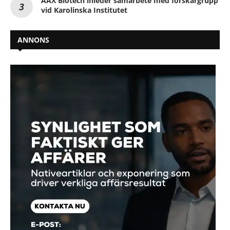
AAX Biotech inleder samarbete med forskargrupp
vid Karolinska Institutet
ANNONS