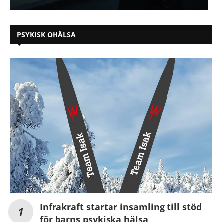
PSYKISK OHÄLSA
Infrakraft startar insamling till stöd
för barns psykiska hälsa