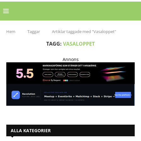
Hem
Taggar
Artiklar taggade med "Vasaloppet"
TAGG:
VASALOPPET
Annons
ALLA KATEGORIER