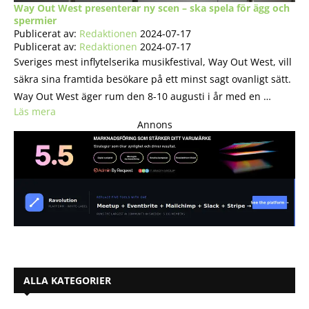
Way Out West presenterar ny scen – ska spela för ägg och
spermier
Publicerat av:
Redaktionen
2024-07-17
Publicerat av:
Redaktionen
2024-07-17
Sveriges mest inflytelserika musikfestival, Way Out West, vill
säkra sina framtida besökare på ett minst sagt ovanligt sätt.
Way Out West äger rum den 8-10 augusti i år med en …
Läs mera
Annons
ALLA KATEGORIER