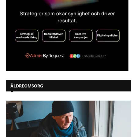
ÄLDREOMSORG