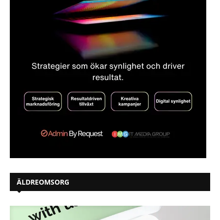
ÄLDREOMSORG