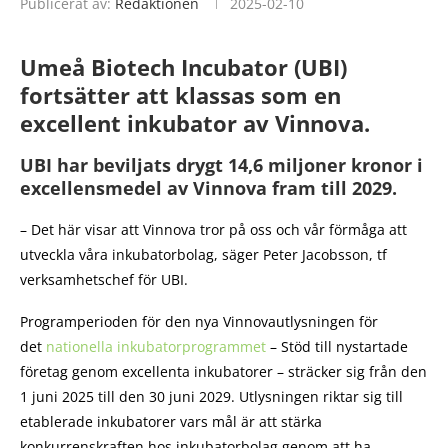
Publicerat av:
Redaktionen
2025-02-10
Umeå Biotech Incubator (UBI)
fortsätter att klassas som en
excellent inkubator av Vinnova.
UBI har beviljats drygt 14,6 miljoner kronor i
excellensmedel av Vinnova fram till 2029.
– Det här visar att Vinnova tror på oss och vår förmåga att
utveckla våra inkubatorbolag, säger Peter Jacobsson, tf
verksamhetschef för UBI.
Programperioden för den nya Vinnovautlysningen för
det
nationella inkubatorprogrammet
– Stöd till nystartade
företag genom excellenta inkubatorer – sträcker sig från den
1 juni 2025 till den 30 juni 2029. Utlysningen riktar sig till
etablerade inkubatorer vars mål är att stärka
konkurrenskraften hos inkubatorbolag genom att ha