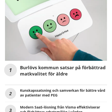
Burlövs kommun satsar på förbättrad
matkvalitet för äldre
Kunskapssatsning och samverkan för bättre vård
av patienter med PEG
Modern SaaS-lösning från Visma effektiviserar
och förbättrar arbetsmiljön i vården