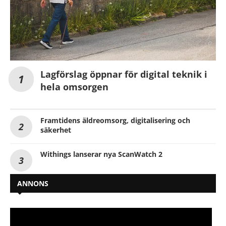
Lagförslag öppnar för digital teknik i
hela omsorgen
Framtidens äldreomsorg, digitalisering och
säkerhet
Withings lanserar nya ScanWatch 2
ANNONS