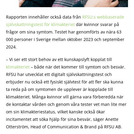
Rapporten innehåller också data från
RFSU:s webbaserade
självskattningstest för klimakteriet
där kvinnor svarar på
frågor om sina symtom. Testet har genomförts av nära 63
000 personer i Sverige mellan oktober 2023 och september
2024.
– Vi ser ett stort behov av ett kunskapslyft kopplat till
klimakteriet
– både när det kommer till symtom och besvär.
RFSU har utvecklat ett digitalt självskattningstest och
erbjuder nu också ett fysiskt självtest för att fler ska kunna
ta reda på om symtomen de upplever är kopplade till
klimakteriet. Många kvinnor vill gärna vara förberedda när
de kontaktar vården och genom våra tester vet man lite mer
om sin klimakteriestatus, vilket kanske också ökar
incitamentet att söka hjälp för sina besvär, säger Anette
Otterström, Head of Communication & Brand på RFSU AB.