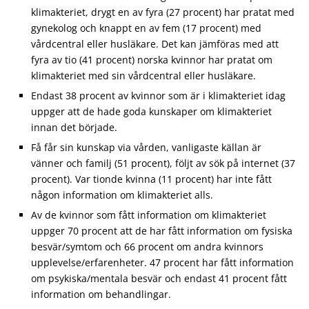
klimakteriet, drygt en av fyra (27 procent) har pratat med
gynekolog och knappt en av fem (17 procent) med
vårdcentral eller husläkare. Det kan jämföras med att
fyra av tio (41 procent) norska kvinnor har pratat om
klimakteriet med sin vårdcentral eller husläkare.
Endast 38 procent av kvinnor som är i klimakteriet idag
uppger att de hade goda kunskaper om klimakteriet
innan det började.
Få får sin kunskap via vården, vanligaste källan är
vänner och familj (51 procent), följt av sök på internet (37
procent). Var tionde kvinna (11 procent) har inte fått
någon information om klimakteriet alls.
Av de kvinnor som fått information om klimakteriet
uppger 70 procent att de har fått information om fysiska
besvär/symtom och 66 procent om andra kvinnors
upplevelse/erfarenheter. 47 procent har fått information
om psykiska/mentala besvär och endast 41 procent fått
information om behandlingar.