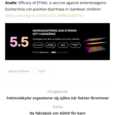
Studie
: Efficacy of ETVAX, a vaccine against enterotoxigenic
Escherichia coli-positive diarrhoea in Gambian children
https://doi.org/10.1016/S1473-3099(25)00774-1
MEDICINTEKNIK
TECH
Föregående
Fettmolekyler organiserar sig själva när fukten försvinner
Nästa
Ny faktabok om ADHD för barn