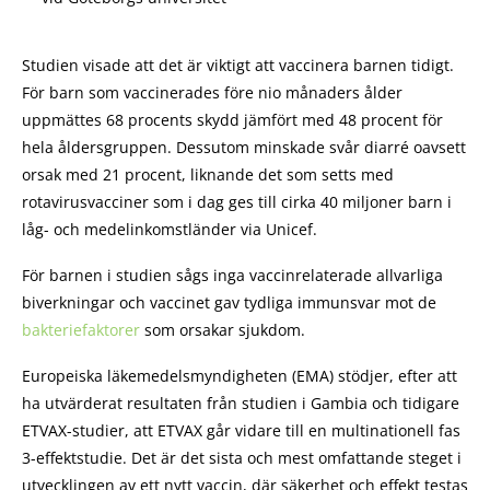
Studien visade att det är viktigt att vaccinera barnen tidigt.
För barn som vaccinerades före nio månaders ålder
uppmättes 68 procents skydd jämfört med 48 procent för
hela åldersgruppen. Dessutom minskade svår diarré oavsett
orsak med 21 procent, liknande det som setts med
rotavirusvacciner som i dag ges till cirka 40 miljoner barn i
låg- och medelinkomstländer via Unicef.
För barnen i studien sågs inga vaccinrelaterade allvarliga
biverkningar och vaccinet gav tydliga immunsvar mot de
bakteriefaktorer
som orsakar sjukdom.
Europeiska läkemedelsmyndigheten (EMA) stödjer, efter att
ha utvärderat resultaten från studien i Gambia och tidigare
ETVAX-studier, att ETVAX går vidare till en multinationell fas
3-effektstudie. Det är det sista och mest omfattande steget i
utvecklingen av ett nytt vaccin, där säkerhet och effekt testas