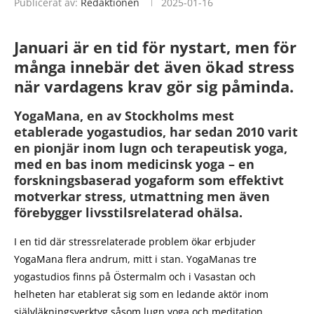
Publicerat av:
Redaktionen
2025-01-16
Januari är en tid för nystart, men för
många innebär det även ökad stress
när vardagens krav gör sig påminda.
YogaMana, en av Stockholms mest
etablerade yogastudios, har sedan 2010 varit
en pionjär inom lugn och terapeutisk yoga,
med en bas inom medicinsk yoga – en
forskningsbaserad yogaform som effektivt
motverkar stress, utmattning men även
förebygger livsstilsrelaterad ohälsa.
I en tid där stressrelaterade problem ökar erbjuder
YogaMana flera andrum, mitt i stan. YogaManas tre
yogastudios finns på Östermalm och i Vasastan och
helheten har etablerat sig som en ledande aktör inom
självläkningsverktyg såsom lugn yoga och meditation.