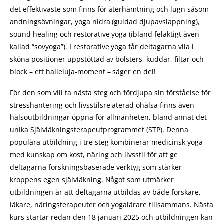
det effektivaste som finns för återhämtning och lugn såsom
andningsövningar, yoga nidra (guidad djupavslappning),
sound healing och restorative yoga (ibland felaktigt även
kallad “sovyoga”). I restorative yoga får deltagarna vila i
sköna positioner uppstöttad av bolsters, kuddar, filtar och
block – ett halleluja-moment – säger en del!
För den som vill ta nästa steg och fördjupa sin förståelse för
stresshantering och livsstilsrelaterad ohälsa finns även
hälsoutbildningar öppna för allmänheten, bland annat det
unika Självläkningsterapeutprogrammet (STP). Denna
populära utbildning i tre steg kombinerar medicinsk yoga
med kunskap om kost, näring och livsstil för att ge
deltagarna forskningsbaserade verktyg som stärker
kroppens egen självläkning. Något som utmärker
utbildningen är att deltagarna utbildas av både forskare,
läkare, näringsterapeuter och yogalärare tillsammans. Nästa
kurs startar redan den 18 januari 2025 och utbildningen kan