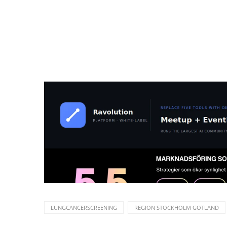
LUNGCANCERSCREENING
REGION STOCKHOLM GOTLAND