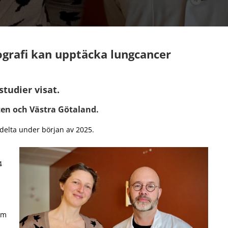
grafi kan upptäcka lungcancer
studier visat.
tten och Västra Götaland.
delta under början av 2025.
4
om
.