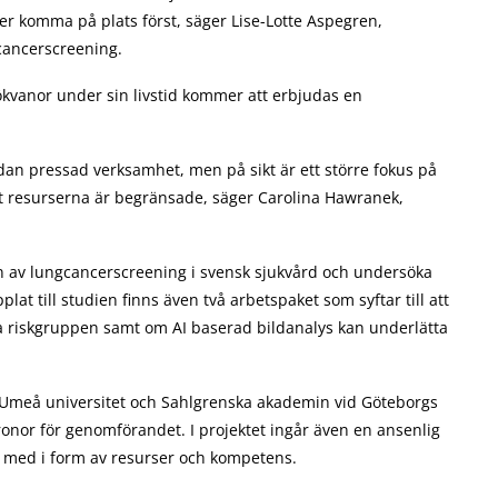
er komma på plats först, säger Lise-Lotte Aspegren,
gcancerscreening.
ökvanor under sin livstid kommer att erbjudas en
edan pressad verksamhet, men på sikt är ett större fokus på
tt resurserna är begränsade, säger Carolina Hawranek,
en av lungcancerscreening i svensk sjukvård och undersöka
at till studien finns även två arbetspaket som syftar till att
ra riskgruppen samt om AI baserad bildanalys kan underlätta
 Umeå universitet och Sahlgrenska akademin vid Göteborgs
 kronor för genomförandet. I projektet ingår även en ansenlig
 med i form av resurser och kompetens.