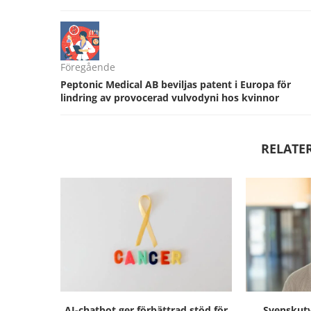
Föregående
Peptonic Medical AB beviljas patent i Europa för
lindring av provocerad vulvodyni hos kvinnor
RELATE
AI-chatbot ger förbättrad stöd för
Svenskutv