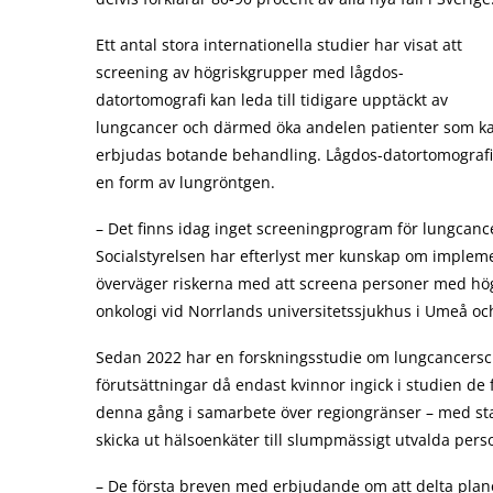
Ett antal stora internationella studier har visat att
screening av högriskgrupper med lågdos-
datortomografi kan leda till tidigare upptäckt av
lungcancer och därmed öka andelen patienter som k
erbjudas botande behandling. Lågdos-datortomografi
en form av lungröntgen.
– Det finns idag inget screeningprogram för lungcancer
Socialstyrelsen har efterlyst mer kunskap om imple
överväger riskerna med att screena personer med hög 
onkologi vid Norrlands universitetssjukhus i Umeå och 
Sedan 2022 har en forskningsstudie om lungcancersc
förutsättningar då endast kvinnor ingick i studien de f
denna gång i samarbete över regiongränser – med sta
skicka ut hälsoenkäter till slumpmässigt utvalda perso
– De första breven med erbjudande om att delta planer