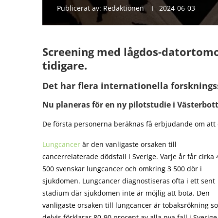
Publicerat av:
Redaktionen
2024-06-03
Screening med lågdos-datortomo
tidigare.
Det har flera internationella forsknings
Nu planeras för en ny pilotstudie i Västerbo
De första personerna beräknas få erbjudande om att 
Lungcancer
är den vanligaste orsaken till
cancerrelaterade dödsfall i Sverige. Varje år får cirka 
500 svenskar lungcancer och omkring 3 500 dör i
sjukdomen. Lungcancer diagnostiseras ofta i ett sent
stadium där sjukdomen inte är möjlig att bota. Den
vanligaste orsaken till lungcancer är tobaksrökning s
delvis förklarar 80-90 procent av alla nya fall i Sverige