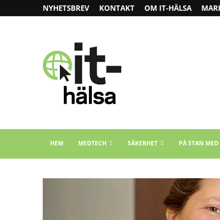
NYHETSBREV
KONTAKT
OM IT-HÄLSA
MAR
HEM
MEDTECH
SÄKERHET
PÅ STAN MED