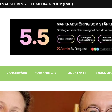
KNADSFÖRING
IT MEDIA GROUP (IMG)
CANCERVÅRD
FORSKNING
PRODUKTNYTT
PSYKISK OH