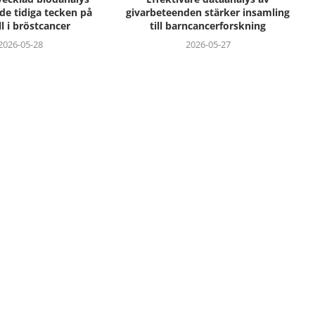
ade tidiga tecken på
givarbeteenden stärker insamling
ll i bröstcancer
till barncancerforskning
2026-05-28
2026-05-27