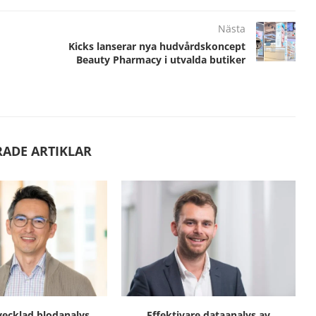
Nästa
Kicks lanserar nya hudvårdskoncept
Beauty Pharmacy i utvalda butiker
RADE ARTIKLAR
ecklad blodanalys
Effektivare dataanalys av