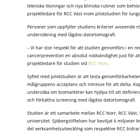
tekniska lösningar och nya kliniska rutiner som behöv
projektledare för RCC Väst inom pilotstudien för lun
Personer som uppfyller studiens kriterier avseende r
undersökning med lågdos-datortomografi.
– Vi har stor respekt för att studien genomförs i en r
cancerprevention en absolut nödvändighet just för a
projektledare för studien vid
RCC Norr
.
Syftet med pilotstudien är att testa genomförbarhet
målgruppens acceptans och intresse för att delta. Koppl
undersöka om biomarkörer kan hjälpa till att definie
och förbättra screening med lågdos datortomografi.
Studien är ett samarbete mellan RCC Norr, RCC Väst,
universitet. Sjöbergstiftelsen har beviljat 6 miljoner
del verksamhetsutveckling som respektive RCC bidrar