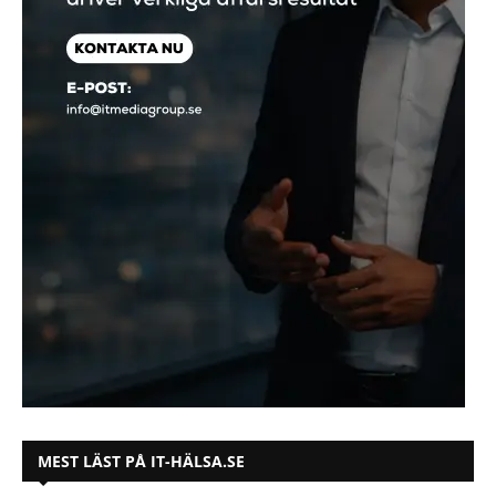
MEST LÄST PÅ IT-HÄLSA.SE