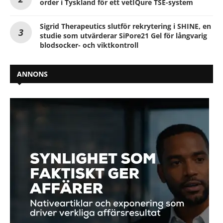
order i Tyskland för ett vetIQure TSE-system
Sigrid Therapeutics slutför rekrytering i SHINE, en
studie som utvärderar SiPore21 Gel för långvarig
blodsocker- och viktkontroll
ANNONS