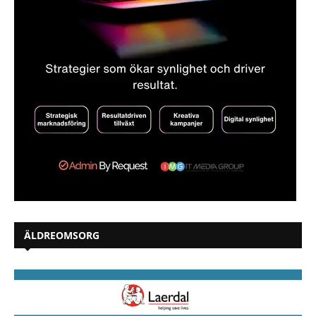
ÄLDREOMSORG