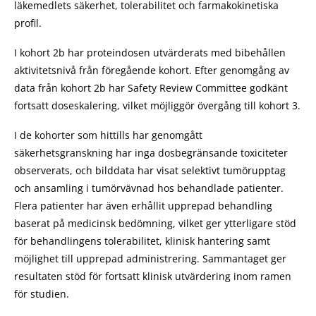
läkemedlets säkerhet, tolerabilitet och farmakokinetiska
profil.
I kohort 2b har proteindosen utvärderats med bibehållen
aktivitetsnivå från föregående kohort. Efter genomgång av
data från kohort 2b har Safety Review Committee godkänt
fortsatt doseskalering, vilket möjliggör övergång till kohort 3.
I de kohorter som hittills har genomgått
säkerhetsgranskning har inga dosbegränsande toxiciteter
observerats, och bilddata har visat selektivt tumörupptag
och ansamling i tumörvävnad hos behandlade patienter.
Flera patienter har även erhållit upprepad behandling
baserat på medicinsk bedömning, vilket ger ytterligare stöd
för behandlingens tolerabilitet, klinisk hantering samt
möjlighet till upprepad administrering. Sammantaget ger
resultaten stöd för fortsatt klinisk utvärdering inom ramen
för studien.