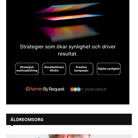
ÄLDREOMSORG