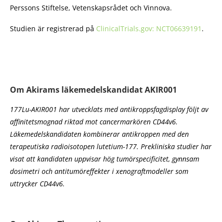
Perssons Stiftelse, Vetenskapsrådet och Vinnova.
Studien är registrerad på
ClinicalTrials.gov: NCT06639191
.
Om Akirams läkemedelskandidat AKIR001
177Lu-AKIR001 har utvecklats med antikroppsfagdisplay följt av
affinitetsmognad riktad mot cancermarkören CD44v6.
Läkemedelskandidaten kombinerar antikroppen med den
terapeutiska radioisotopen lutetium-177. Prekliniska studier har
visat att kandidaten uppvisar hög tumörspecificitet, gynnsam
dosimetri och antitumöreffekter i xenograftmodeller som
uttrycker CD44v6.