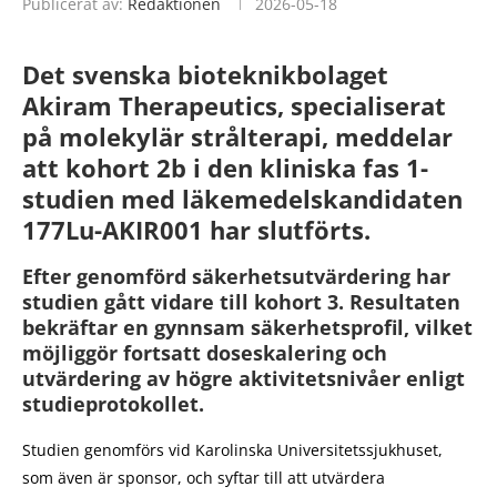
Publicerat av:
Redaktionen
2026-05-18
Det svenska bioteknikbolaget
Akiram Therapeutics, specialiserat
på molekylär strålterapi, meddelar
att kohort 2b i den kliniska fas 1-
studien med läkemedelskandidaten
177Lu-AKIR001 har slutförts.
Efter genomförd säkerhetsutvärdering har
studien gått vidare till kohort 3. Resultaten
bekräftar en gynnsam säkerhetsprofil, vilket
möjliggör fortsatt doseskalering och
utvärdering av högre aktivitetsnivåer enligt
studieprotokollet.
Studien genomförs vid Karolinska Universitetssjukhuset,
som även är sponsor, och syftar till att utvärdera