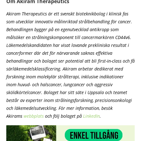
Om Akiram Therapeutics
Akiram Therapeutics är ett svenskt bioteknikbolag i klinisk fas
som utvecklar innovativ målinriktad strålbehandling för cancer.
Behandlingen bygger på en egenutvecklad antikropp som
målsöker en strålningskomponent till cancermarkören CD44v6.
Läkemedelskandidaten har visat lovande prekliniska resultat i
cancerformer där det för närvarande saknas effektiva
behandlingar och bolaget ser potential att bli first-in-class och få
särläkemedelsklassificering. Akiram arbetar dedikerat med
forskning inom molekylär strålterapi, inklusive indikationer
inom huvud- och halscancer, lungcancer och aggressiv
sköldkörtelcancer. Bolaget har sitt säte i Uppsala och teamet
består av experter inom strålningsforskning, precisionsonkologi
och läkemedelsutveckling. För mer information, besök
Akirams
webbplats
och följ bolaget på
LinkedIn
.