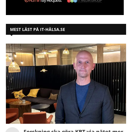
MEST LÄST PÅ IT-HÄLSA.SE
Forskning ska göra KBT via nätet mer