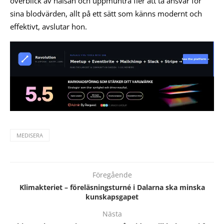
överblick av hälsan och uppmuntra fler att ta ansvar för
sina blodvärden, allt på ett sätt som känns modernt och
effektivt, avslutar hon.
MEDISERA
Föregående
Klimakteriet – föreläsningsturné i Dalarna ska minska
kunskapsgapet
Nästa