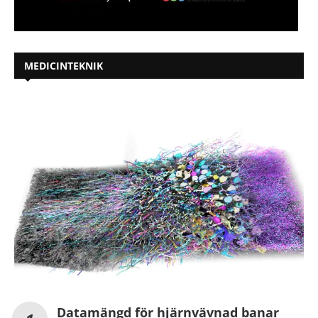
MEDICINTEKNIK
Datamängd för hjärnvävnad banar