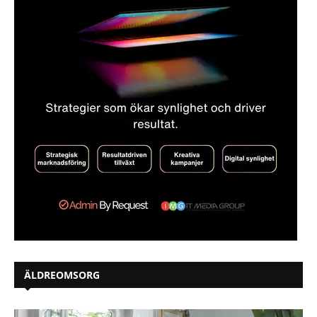
ÄLDREOMSORG