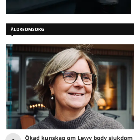
ÄLDREOMSORG
Ökad kunskap om Lewy body sjukdom