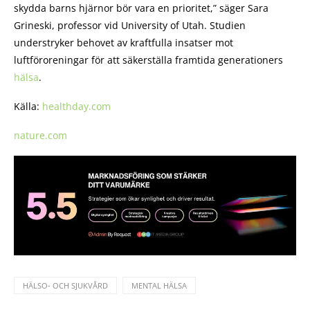
skydda barns hjärnor bör vara en prioritet,” säger Sara
Grineski, professor vid University of Utah. Studien
understryker behovet av kraftfulla insatser mot
luftföroreningar för att säkerställa framtida generationers
hälsa
.
Källa:
healthday.com
nature.com
HÄLSO- OCH SJUKVÅRD
MENTAL HÄLSA