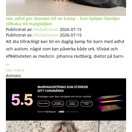
När adhd gör ätandet till en kamp – hon hjälper familjer
tillbaka till matglädjen
Publicerat av:
Redaktionen
2026-07-15
Publicerat av:
Redaktionen
2026-07-15
Att äta tillräckligt kan bli en daglig kamp för barn med adhd
och autism, något som kan påverka både ork, tillväxt och
effektiviteten av medicin. Johanna Hultberg, dietist på barn-
…
Läs mera
Annons