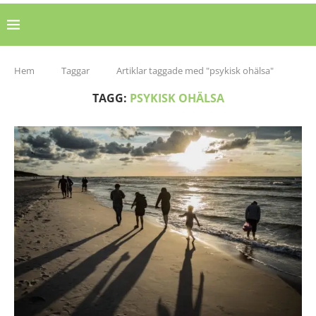
Hem
Taggar
Artiklar taggade med "psykisk ohälsa"
TAGG:
PSYKISK OHÄLSA