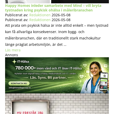
Happy Homes inleder samarbete med Mind – vill bryta
tystnaden kring psykisk ohälsa i måleribranschen
Publicerat av:
Redaktionen
2026-05-08
Publicerat av:
Redaktionen
2026-05-08
Att prata om psykisk hälsa är inte alltid enkelt – men tystnad
kan få allvarliga konsekvenser. Inom bygg- och
måleribranschen, där en traditionellt stark machokultur
länge präglat arbetsmiljön, är det …
Läs mera
Annons