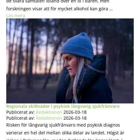
de svåra samtalen ibland över en öl i baren, men
forskningen visar att för mycket alkohol kan göra …
Läs mera
Regionala skillnader i psykisk långvarig sjukfrånvaro
Publicerat av:
Redaktionen
2026-03-18
Publicerat av:
Redaktionen
2026-03-18
Risken för långvarig sjukfrånvaro med psykisk diagnos
varierar en hel del mellan olika delar av landet. Högst är