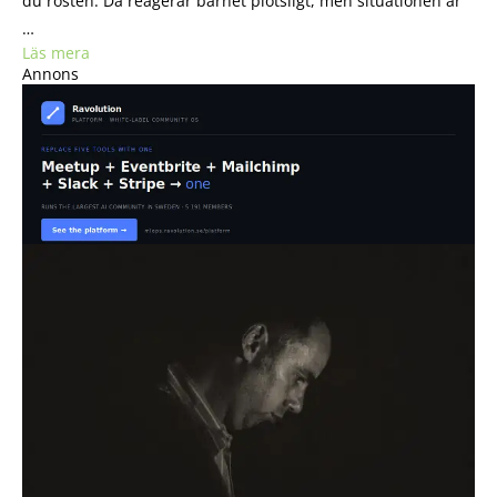
du rösten. Då reagerar barnet plötsligt, men situationen är
…
Läs mera
Annons