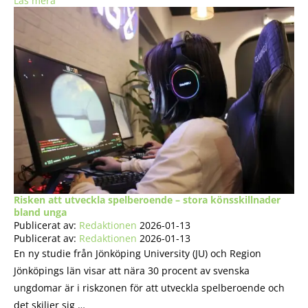
Läs mera
Risken att utveckla spelberoende – stora könsskillnader
bland unga
Publicerat av:
Redaktionen
2026-01-13
Publicerat av:
Redaktionen
2026-01-13
En ny studie från Jönköping University (JU) och Region
Jönköpings län visar att nära 30 procent av svenska
ungdomar är i riskzonen för att utveckla spelberoende och
det skiljer sig …