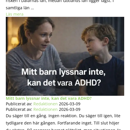
risken i Dalarnas län, medan Gotlands län ligger lägst. I
samtliga län …
Läs mera
Mitt barn lyssnar inte, kan det vara ADHD?
Publicerat av:
Redaktionen
2026-03-09
Publicerat av:
Redaktionen
2026-03-09
Du säger till en gång. Ingen reaktion. Du säger till igen, lite
tydligare den här gången. Fortfarande inget. Till slut höjer