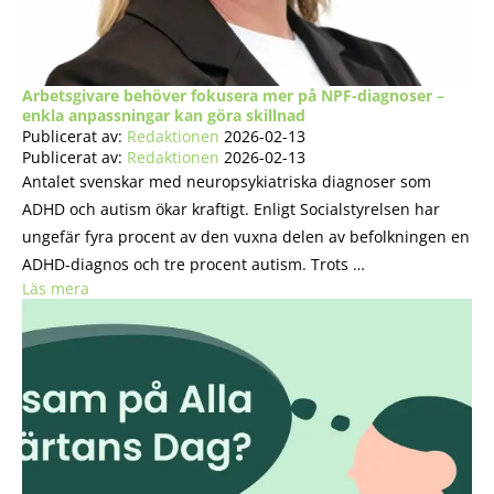
Arbetsgivare behöver fokusera mer på NPF-diagnoser –
enkla anpassningar kan göra skillnad
Publicerat av:
Redaktionen
2026-02-13
Publicerat av:
Redaktionen
2026-02-13
Antalet svenskar med neuropsykiatriska diagnoser som
ADHD och autism ökar kraftigt. Enligt Socialstyrelsen har
ungefär fyra procent av den vuxna delen av befolkningen en
ADHD-diagnos och tre procent autism. Trots …
Läs mera