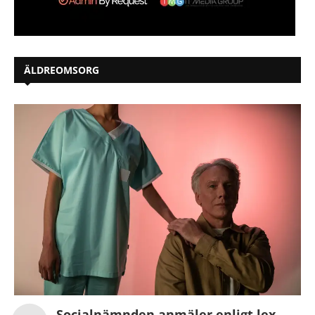
ÄLDREOMSORG
Socialnämnden anmäler enligt lex