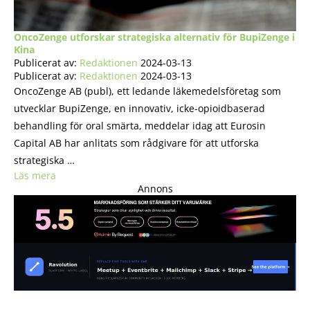
OncoZenge utforskar strategiska alternativ för BupiZenge i
Kina
Publicerat av:
Redaktionen
2024-03-13
Publicerat av:
Redaktionen
2024-03-13
OncoZenge AB (publ), ett ledande läkemedelsföretag som
utvecklar BupiZenge, en innovativ, icke-opioidbaserad
behandling för oral smärta, meddelar idag att Eurosin
Capital AB har anlitats som rådgivare för att utforska
strategiska …
Läs mera
Annons