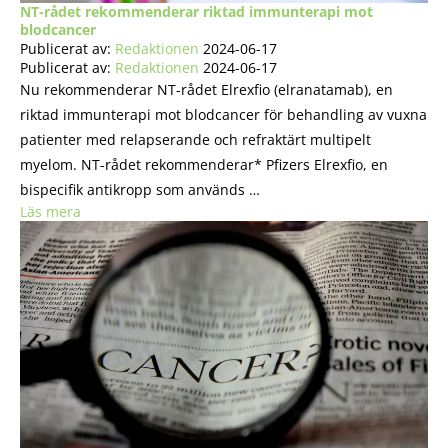
NT-rådet rekommenderar riktad immunterapi mot
blodcancer
Publicerat av:
Redaktionen
2024-06-17
Publicerat av:
Redaktionen
2024-06-17
Nu rekommenderar NT-rådet Elrexfio (elranatamab), en
riktad immunterapi mot blodcancer för behandling av vuxna
patienter med relapserande och refraktärt multipelt
myelom. NT-rådet rekommenderar* Pfizers Elrexfio, en
bispecifik antikropp som används …
Läs mera