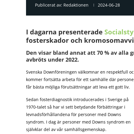
Publicerat av:
Redaktionen
2024-06-28
I dagarna presenterade
Socialst
fosterskador och kromosomavvi
Den visar bland annat att 70 % av alla 
avbröts under 2022.
Svenska Downföreningen välkomnar en respektfull o
kommer fortsätta arbeta för ett samhälle där perso
får bästa möjliga förutsättningar att leva ett gott liv.
Sedan fosterdiagnostik introducerades i Sverige på
1970-talet så har vi sett betydande förbättringar i
levnadsförhållandena för personer med Downs
syndrom. I dag är personer med Downs syndrom en
självklar del av vår samhällsgemenskap.