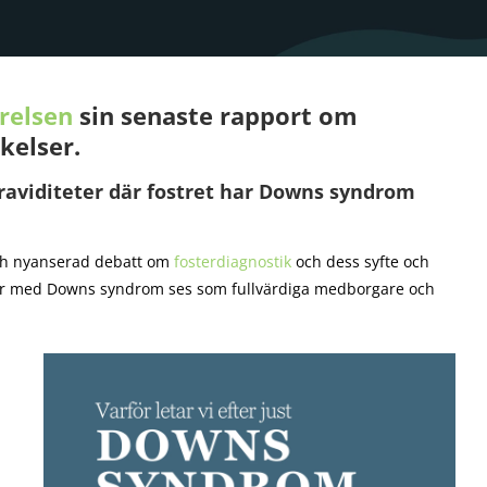
yrelsen
sin senaste rapport om
kelser.
graviditeter där fostret har Downs syndrom
ch nyanserad debatt om
fosterdiagnostik
och dess syfte och
ner med Downs syndrom ses som fullvärdiga medborgare och