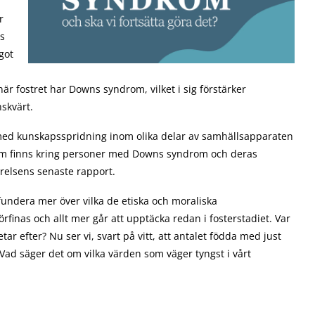
r
ns
got
 när fostret har Downs syndrom, vilket i sig förstärker
skvärt.
 med kunskapsspridning inom olika delar av samhällsapparaten
som finns kring personer med Downs syndrom och deras
yrelsens senaste rapport.
undera mer över vilka de etiska och moraliska
finas och allt mer går att upptäcka redan i fosterstadiet. Var
 efter? Nu ser vi, svart på vitt, att antalet födda med just
 Vad säger det om vilka värden som väger tyngst i vårt