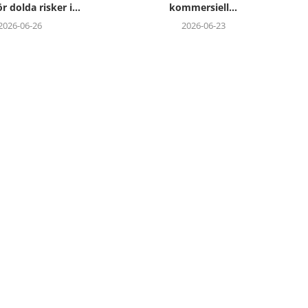
r dolda risker i...
kommersiell...
2026-06-26
2026-06-23