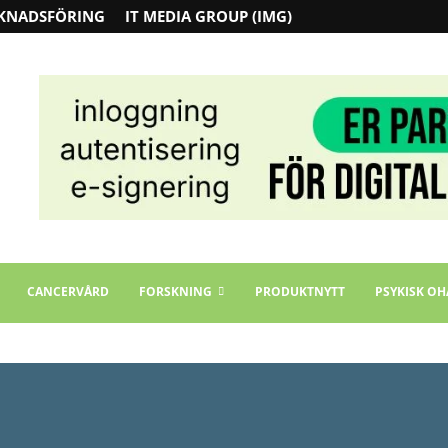
KNADSFÖRING
IT MEDIA GROUP (IMG)
CANCERVÅRD
FORSKNING
PRODUKTNYTT
PSYKISK OH