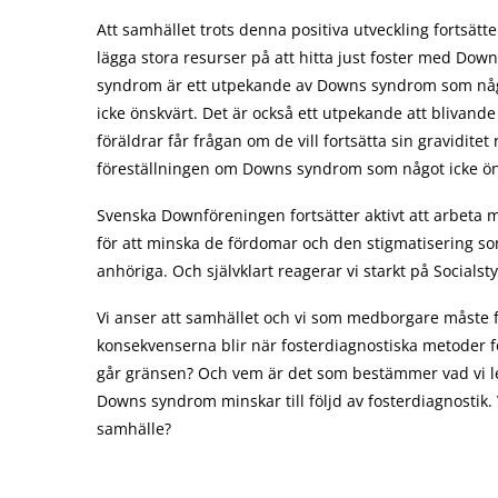
Att samhället trots denna positiva utveckling fortsätte
lägga stora resurser på att hitta just foster med Dow
syndrom är ett utpekande av Downs syndrom som nå
icke önskvärt. Det är också ett utpekande att blivande
föräldrar får frågan om de vill fortsätta sin graviditet
föreställningen om Downs syndrom som något icke ön
Svenska Downföreningen fortsätter aktivt att arbeta
för att minska de fördomar och den stigmatisering 
anhöriga. Och självklart reagerar vi starkt på Socialst
Vi anser att samhället och vi som medborgare måste f
konsekvenserna blir när fosterdiagnostiska metoder för
går gränsen? Och vem är det som bestämmer vad vi letar
Downs syndrom minskar till följd av fosterdiagnostik.
samhälle?