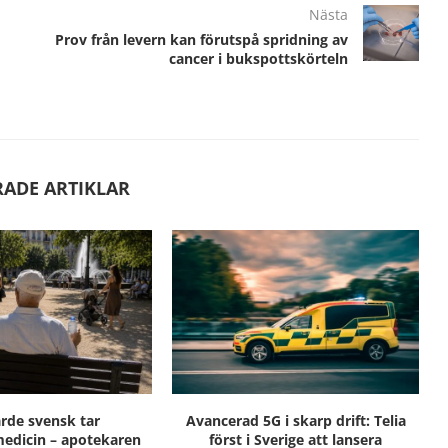
Nästa
Prov från levern kan förutspå spridning av
cancer i bukspottskörteln
RADE ARTIKLAR
ärde svensk tar
Avancerad 5G i skarp drift: Telia
edicin – apotekaren
först i Sverige att lansera