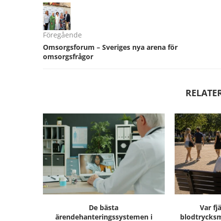
Föregående
Omsorgsforum – Sveriges nya arena för
omsorgsfrågor
RELATE
De bästa
Var fj
ärendehanteringssystemen i
blodtrycksm