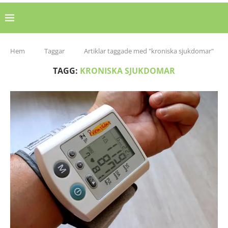
Hem
Taggar
Artiklar taggade med "kroniska sjukdomar"
TAGG:
KRONISKA SJUKDOMAR