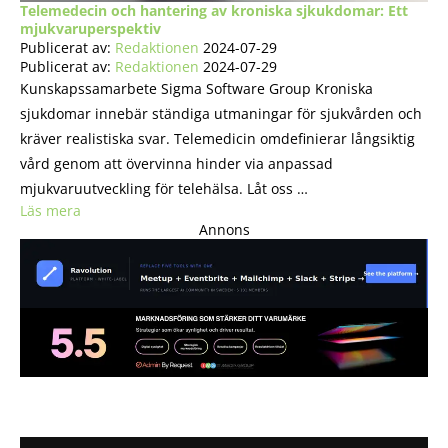
Telemedecin och hantering av kroniska sjkukdomar: Ett
mjukvaruperspektiv
Publicerat av:
Redaktionen
2024-07-29
Publicerat av:
Redaktionen
2024-07-29
Kunskapssamarbete Sigma Software Group Kroniska
sjukdomar innebär ständiga utmaningar för sjukvården och
kräver realistiska svar. Telemedicin omdefinierar långsiktig
vård genom att övervinna hinder via anpassad
mjukvaruutveckling för telehälsa. Låt oss …
Läs mera
Annons