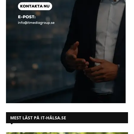
MEST LÄST PÅ IT-HÄLSA.SE