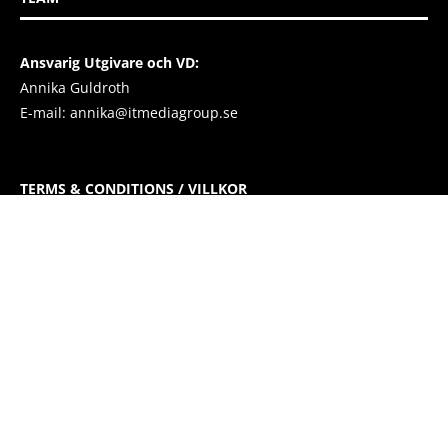
Ansvarig Utgivare och VD:
Annika Guldroth
E-mail:
annika@itmediagroup.se
TERMS & CONDITIONS / VILLKOR
IT MEDIA GROUP SVERIGE AB Integritetspolicy