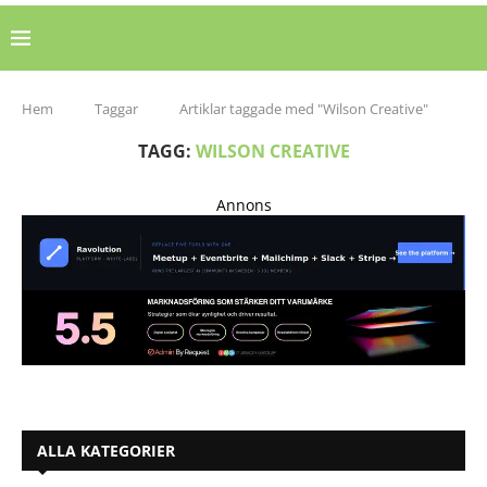
Hem
Taggar
Artiklar taggade med "Wilson Creative"
TAGG:
WILSON CREATIVE
Annons
ALLA KATEGORIER