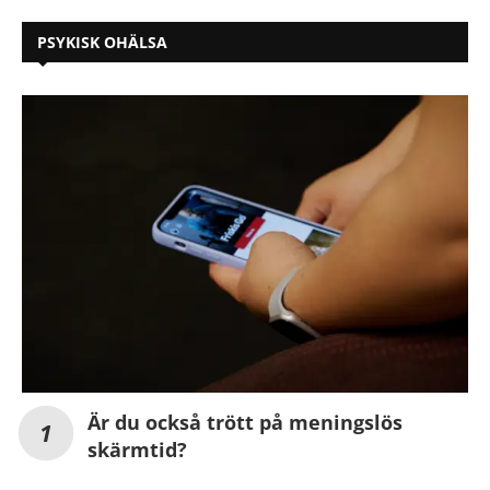
PSYKISK OHÄLSA
Är du också trött på meningslös
skärmtid?