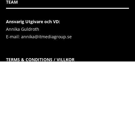
TEAM
Ansvarig Utgivare och VD:
Annika Guldroth
E-mail:
annika@itmediagroup.se
TERMS & CONDITIONS / VILLKOR
IT MEDIA GROUP SVERIGE AB Integritetspolicy