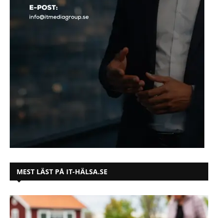
MEST LÄST PÅ IT-HÄLSA.SE