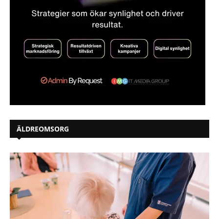
ÄLDREOMSORG