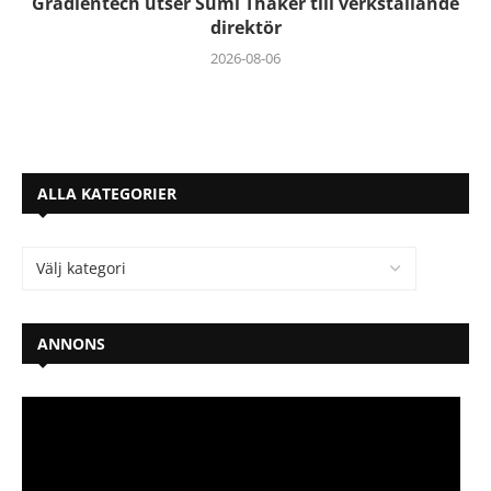
Gradientech utser Sumi Thaker till verkställande
direktör
2026-08-06
ALLA KATEGORIER
ANNONS