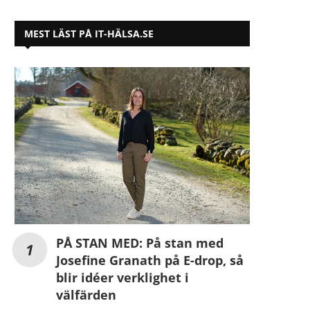
MEST LÄST PÅ IT-HÄLSA.SE
PÅ STAN MED: På stan med
Josefine Granath på E-drop, så
blir idéer verklighet i
välfärden