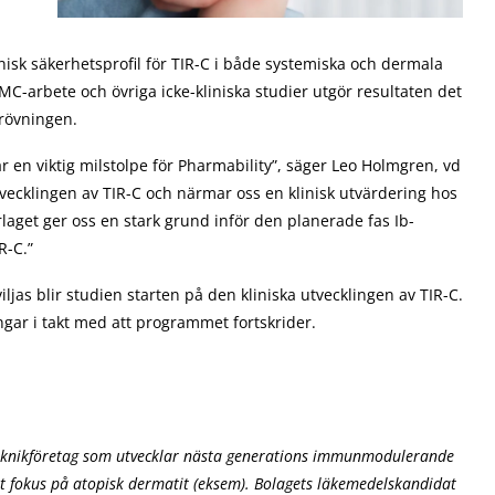
sk säkerhetsprofil för TIR-C i både systemiska och dermala
-arbete och övriga icke-kliniska studier utgör resultaten det
prövningen.
r en viktig milstolpe för Pharmability”, säger Leo Holmgren, vd
 utvecklingen av TIR-C och närmar oss en klinisk utvärdering hos
laget ger oss en stark grund inför den planerade fas Ib-
R-C.”
ljas blir studien starten på den kliniska utvecklingen av TIR-C.
gar i takt med att programmet fortskrider.
teknikföretag som utvecklar nästa generations immunmodulerande
 fokus på atopisk dermatit (eksem). Bolagets läkemedelskandidat