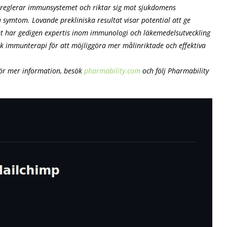
 reglerar immunsystemet och riktar sig mot sjukdomens
ymtom. Lovande prekliniska resultat visar potential att ge
et har gedigen expertis inom immunologi och läkemedelsutveckling
k immunterapi för att möjliggöra mer målinriktade och effektiva
För mer information, besök
pharmability.com
och följ Pharmability