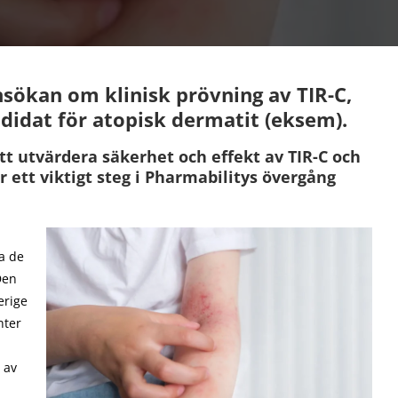
nsökan om klinisk prövning av TIR-C,
idat för atopisk dermatit (eksem).
t utvärdera säkerhet och effekt av TIR-C och
ett viktigt steg i Pharmabilitys övergång
a de
Den
erige
nter
 av