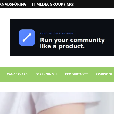
KNADSFÖRING
IT MEDIA GROUP (IMG)
CANCERVÅRD
FORSKNING
PRODUKTNYTT
PSYKISK OH