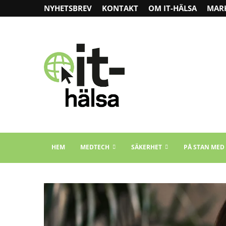
NYHETSBREV
KONTAKT
OM IT-HÄLSA
MAR
HEM
MEDTECH
SÄKERHET
PÅ STAN MED