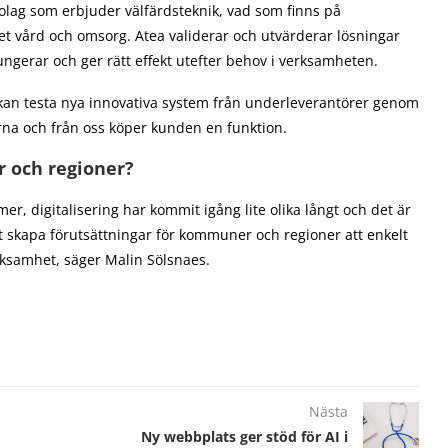
lag som erbjuder välfärdsteknik, vad som finns på
t vård och omsorg. Atea validerar och utvärderar lösningar
ngerar och ger rätt effekt utefter behov i verksamheten.
 kan testa nya innovativa system från underleverantörer genom
na och från oss köper kunden en funktion.
r och regioner?
mer, digitalisering har kommit igång lite olika långt och det är
tt skapa förutsättningar för kommuner och regioner att enkelt
rksamhet, säger Malin Sölsnaes.
Nästa
Ny webbplats ger stöd för AI i