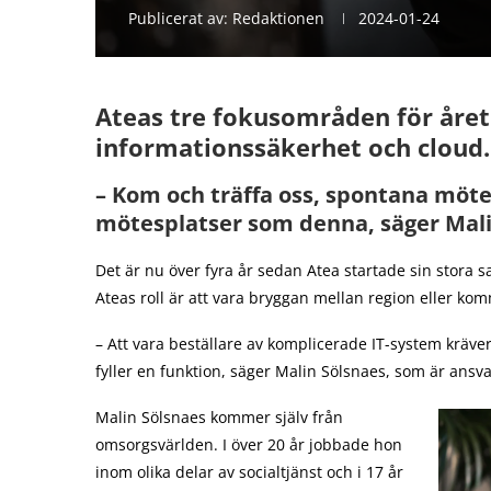
Publicerat av:
Redaktionen
2024-01-24
Ateas tre fokusområden för året
informationssäkerhet och cloud.
– Kom och träffa oss, spontana möt
mötesplatser som denna, säger Mali
Det är nu över fyra år sedan Atea startade sin stora sa
Ateas roll är att vara bryggan mellan region eller k
– Att vara beställare av komplicerade IT-system kräver e
fyller en funktion, säger Malin Sölsnaes, som är ansv
Malin Sölsnaes kommer själv från
omsorgsvärlden. I över 20 år jobbade hon
inom olika delar av socialtjänst och i 17 år