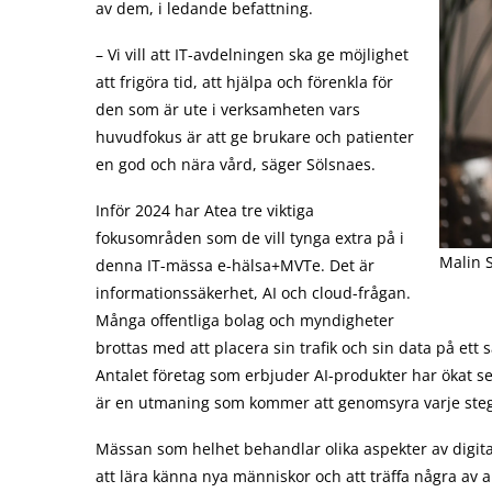
av dem, i ledande befattning.
– Vi vill att IT-avdelningen ska ge möjlighet
att frigöra tid, att hjälpa och förenkla för
den som är ute i verksamheten vars
huvudfokus är att ge brukare och patienter
en god och nära vård, säger Sölsnaes.
Inför 2024 har Atea tre viktiga
fokusområden som de vill tynga extra på i
Malin 
denna IT-mässa e-hälsa+MVTe. Det är
informationssäkerhet, AI och cloud-frågan.
Många offentliga bolag och myndigheter
brottas med att placera sin trafik och sin data på ett sä
Antalet företag som erbjuder AI-produkter har ökat s
är en utmaning som kommer att genomsyra varje steg i
Mässan som helhet behandlar olika aspekter av digitali
att lära känna nya människor och att träffa några av