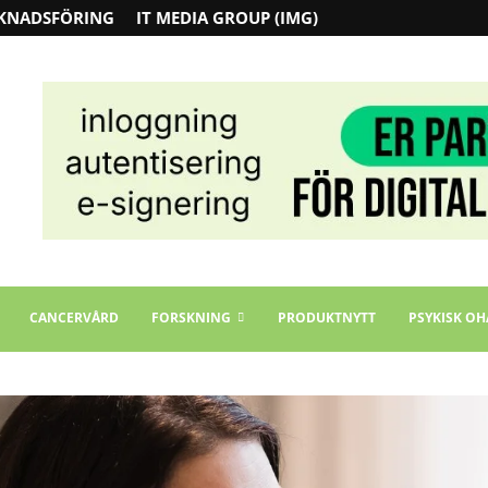
KNADSFÖRING
IT MEDIA GROUP (IMG)
CANCERVÅRD
FORSKNING
PRODUKTNYTT
PSYKISK OH