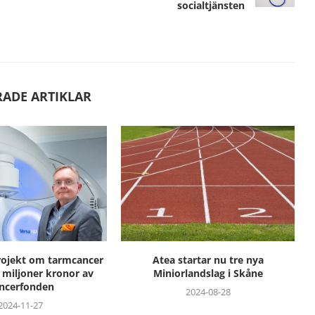
socialtjänsten
RADE ARTIKLAR
rojekt om tarmcancer
Atea startar nu tre nya
5 miljoner kronor av
Miniorlandslag i Skåne
ncerfonden
2024-08-28
2024-11-27