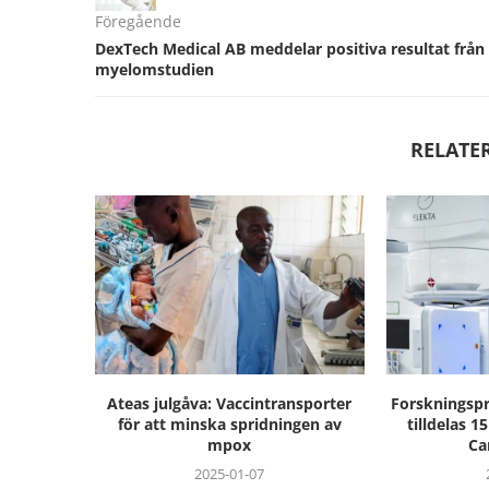
Föregående
DexTech Medical AB meddelar positiva resultat från
myelomstudien
RELATE
Ateas julgåva: Vaccintransporter
Forskningsp
för att minska spridningen av
tilldelas 1
mpox
Ca
2025-01-07