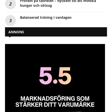
Protein på tallriken – nyckeln till att minska
hunger och sötsug
Balanserad träning i vardagen
ANNONS