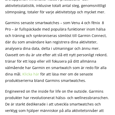
aktivitetsstatistik, inklusive totalt antal steg, genomsnittligt
sömnpoäng, totaler för varje aktivitetstyp och mycket mer.
Garmins senaste smartwatches – som Venu 4 och fēnix 8
Pro – är fullspäckade med populära funktioner inom hälsa
och träning och synkroniseras sömlöst till Garmin Connect,
där du som användare kan registrera dina aktiviteter,
analysera dina data, delta i utmaningar och ännu mer.
Oavsett om du är ute efter att slå ett nytt personligt rekord,
tränar för ett lopp eller vill fokusera på ditt allmänna
välmående har Garmin en smartwatch som är redo för alla
dina mål.
Klicka här
för att läsa mer om de senaste
produktserierna bland Garmins smartwatches.
Engineered on the inside for life on the outside. Garmins
produkter har revolutionerat hälso- och wellnessbranschen.
De är starkt dedikerade i att utveckla smartwatches och
verktyg som hjälper människor på alla aktivitetsnivåer att