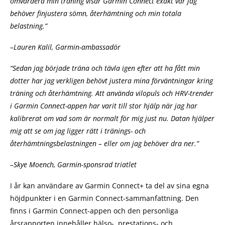
omvärdera min träning visar Garmin Connect exakt var jag
behöver finjustera sömn, återhämtning och min totala
belastning.”
–Lauren Kalil, Garmin-ambassadör
“
Sedan jag började träna och tävla igen efter att ha fått min
dotter har jag verkligen behövt justera mina förväntningar kring
träning och återhämtning. Att använda vilopuls och HRV-trender
i Garmin Connect-appen har varit till stor hjälp när jag har
kalibrerat om vad som är normalt för mig just nu. Datan hjälper
mig att se om jag ligger rätt i tränings- och
återhämtningsbelastningen – eller om jag behöver dra ner.”
–Skye Moench, Garmin-sponsrad triatlet
I år kan användare av Garmin Connect+ ta del av sina egna
höjdpunkter i en Garmin Connect-sammanfattning. Den
finns i Garmin Connect-appen och den personliga
årsrapporten innehåller hälso-, prestations- och