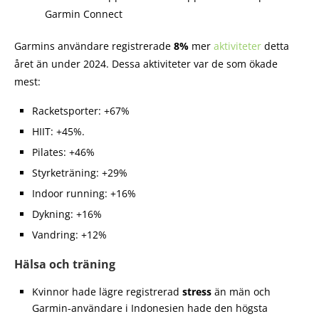
Garmins användare registrerade
8%
mer
aktiviteter
detta
året än under 2024. Dessa aktiviteter var de som ökade
mest:
Racketsporter: +67%
HIIT: +45%.
Pilates: +46%
Styrketräning: +29%
Indoor running: +16%
Dykning: +16%
Vandring: +12%
Hälsa och träning
Kvinnor hade lägre registrerad
stress
än män och
Garmin-användare i Indonesien hade den högsta