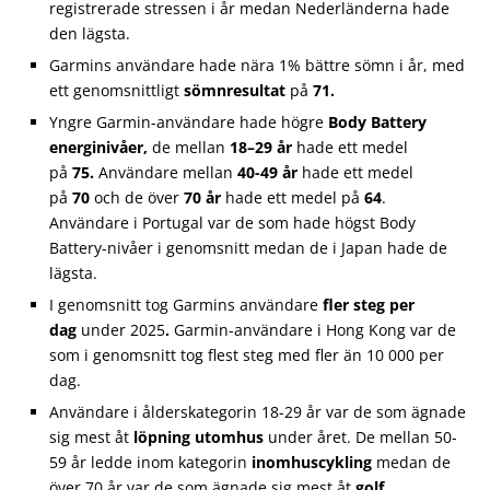
registrerade stressen i år medan Nederländerna hade
den lägsta.
Garmins användare hade nära 1% bättre sömn i år, med
ett genomsnittligt
sömnresultat
på
71.
Yngre Garmin-användare hade högre
Body Battery
energinivåer,
de mellan
18–29 år
hade ett medel
på
75.
Användare mellan
40-49 år
hade ett medel
på
70
och de över
70 år
hade ett medel på
64
.
Användare i Portugal var de som hade högst Body
Battery-nivåer i genomsnitt medan de i Japan hade de
lägsta.
I genomsnitt tog Garmins användare
fler steg per
dag
under 2025
.
Garmin-användare i Hong Kong var de
som i genomsnitt tog flest steg med fler än 10 000 per
dag.
Användare i ålderskategorin 18-29 år var de som ägnade
sig mest åt
löpning utomhus
under året. De mellan 50-
59 år ledde inom kategorin
inomhuscykling
medan de
över 70 år var de som ägnade sig mest åt
golf
.