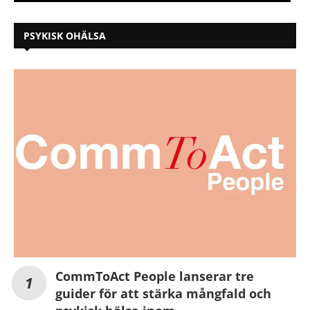
PSYKISK OHÄLSA
CommToAct People lanserar tre
guider för att stärka mångfald och