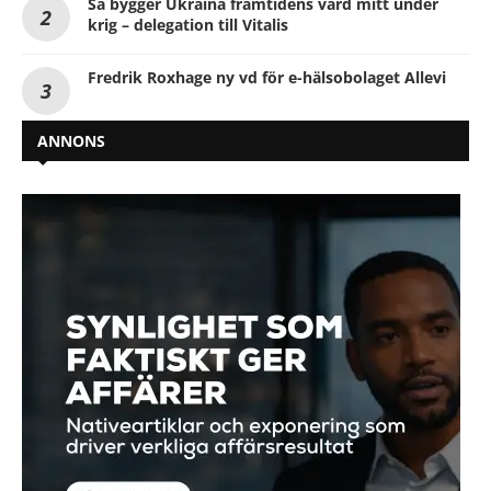
Så bygger Ukraina framtidens vård mitt under
krig – delegation till Vitalis
Fredrik Roxhage ny vd för e-hälsobolaget Allevi
ANNONS