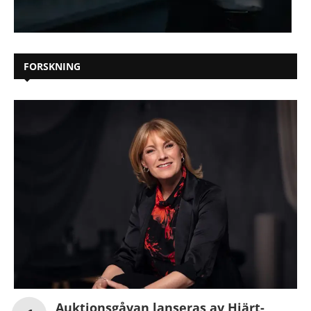
FORSKNING
Auktionsgåvan lanseras av Hjärt-