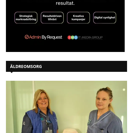
ÄLDREOMSORG