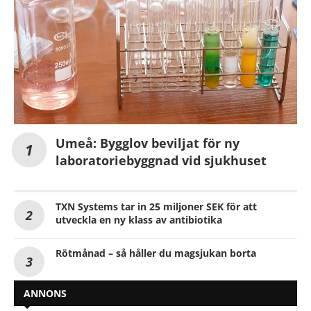
Umeå: Bygglov beviljat för ny
laboratoriebyggnad vid sjukhuset
TXN Systems tar in 25 miljoner SEK för att
utveckla en ny klass av antibiotika
Rötmånad – så håller du magsjukan borta
ANNONS