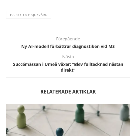
HÄLSO- OCH SJUKVÅRD
Föregående
Ny AI-modell förbättrar diagnostiken vid MS
Nästa
Succémässan i Umeå växer: ”Blev fulltecknad nästan
direkt”
RELATERADE ARTIKLAR