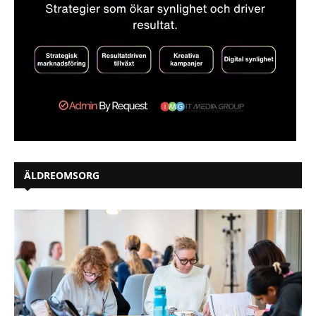
ÄLDREOMSORG