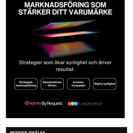
PSYKISK OHÄLSA