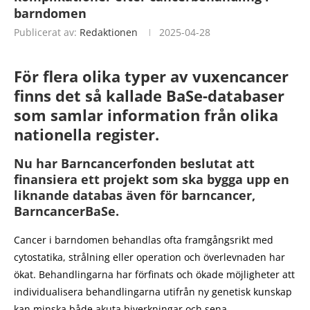
barndomen
Publicerat av:
Redaktionen
2025-04-28
För flera olika typer av vuxencancer
finns det så kallade BaSe-databaser
som samlar information från olika
nationella register.
Nu har Barncancerfonden beslutat att
finansiera ett projekt som ska bygga upp en
liknande databas även för barncancer,
BarncancerBaSe.
Cancer i barndomen behandlas ofta framgångsrikt med
cytostatika, strålning eller operation och överlevnaden har
ökat. Behandlingarna har förfinats och ökade möjligheter att
individualisera behandlingarna utifrån ny genetisk kunskap
kan minska både akuta biverkningar och sena