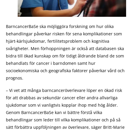
BarncancerBaSe ska möjliggöra forskning om hur olika
behandlingar påverkar risken för sena komplikationer som
hjärt-kärlsjukdomar, fertilitetsproblem och kognitiva
svårigheter. Men förhoppningen är också att databasen ska
bidra till ökad kunskap om för tidigt åldrande bland de som
behandlats för cancer i barndomen samt hur
socioekonomiska och geografiska faktorer påverkar vård och
prognos.
– Vi vet att många barncanceröverlevare löper en ökad risk
för att drabbas av sekundär cancer eller andra allvarliga
sjukdomar som vi vanligtvis kopplar ihop med hög ålder.
Genom BarncancerBaSe kan vi bättre förstå vilka
behandlingar som leder till vilka komplikationer och på så
sätt förbättra uppföljningen av överlevare, säger Britt-Marie